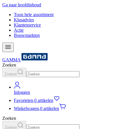
Ga naar hoofdinhoud
Toon hele assortiment
Klusadvies
Klantenservice
Actie
Bouwmarkten
GAMMA
Zoeken
Zoeken
Inloggen
Favorieten
,
0 artikelen
Winkelwagen
,
0 artikelen
Zoeken
Zoeken