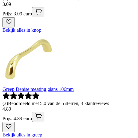
3
.
09
Prijs: 3.09 euro
Bekijk alles in knop
Greep Denise messing glans 106mm
(
3
)
Beoordeeld met 5.0 van de 5 sterren, 3 klantreviews
4
.
89
Prijs: 4.89 euro
Bekijk alles in greep