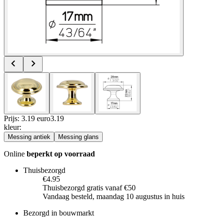
Prijs: 3.19 euro
3
.
19
kleur
:
Messing antiek
Messing glans
Online
beperkt op voorraad
Thuisbezorgd
€4.95
Thuisbezorgd gratis vanaf €50
Vandaag besteld, maandag 10 augustus in huis
Bezorgd in bouwmarkt