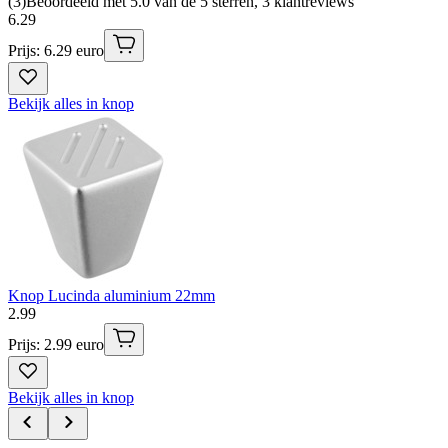
(
3
)
Beoordeeld met 5.0 van de 5 sterren, 3 klantreviews
6
.
29
Prijs: 6.29 euro
Bekijk alles in knop
Knop Lucinda aluminium 22mm
2
.
99
Prijs: 2.99 euro
Bekijk alles in knop