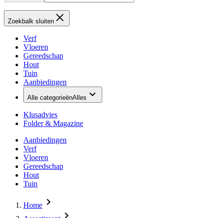
Zoekbalk sluiten
Verf
Vloeren
Gereedschap
Hout
Tuin
Aanbiedingen
Alle categorieën
Alles
Klusadvies
Folder & Magazine
Aanbiedingen
Verf
Vloeren
Gereedschap
Hout
Tuin
Home