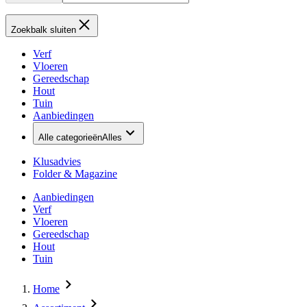
Zoekbalk sluiten
Verf
Vloeren
Gereedschap
Hout
Tuin
Aanbiedingen
Alle categorieën
Alles
Klusadvies
Folder & Magazine
Aanbiedingen
Verf
Vloeren
Gereedschap
Hout
Tuin
Home