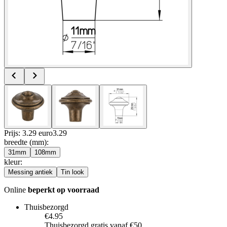
Prijs: 3.29 euro
3
.
29
breedte (mm)
:
31mm
108mm
kleur
:
Messing antiek
Tin look
Online
beperkt op voorraad
Thuisbezorgd
€4.95
Thuisbezorgd gratis vanaf €50