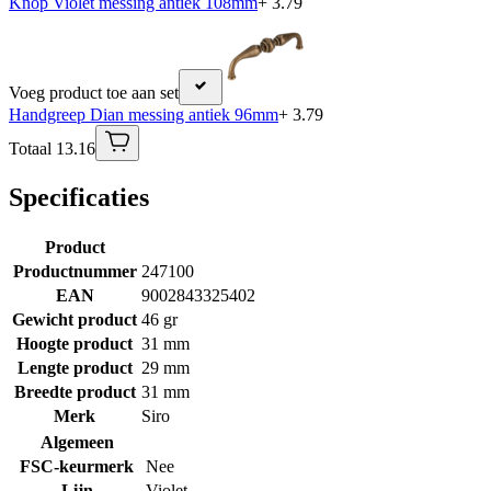
Knop Violet messing antiek 108mm
+ 3.79
Voeg product toe aan set
Handgreep Dian messing antiek 96mm
+ 3.79
Totaal 13.16
Specificaties
Product
Productnummer
247100
EAN
9002843325402
Gewicht product
46 gr
Hoogte product
31 mm
Lengte product
29 mm
Breedte product
31 mm
Merk
Siro
Algemeen
FSC-keurmerk
Nee
Lijn
Violet