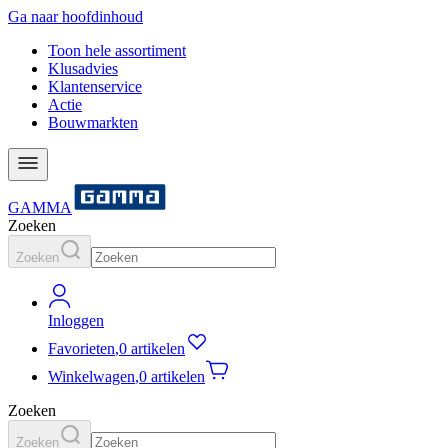
Ga naar hoofdinhoud
Toon hele assortiment
Klusadvies
Klantenservice
Actie
Bouwmarkten
GAMMA
Zoeken
Zoeken
Inloggen
Favorieten
,
0 artikelen
Winkelwagen
,
0 artikelen
Zoeken
Zoeken