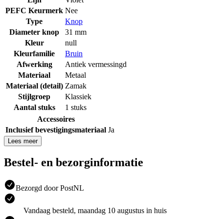
PEFC Keurmerk
Nee
Type
Knop
Diameter knop
31 mm
Kleur
null
Kleurfamilie
Bruin
Afwerking
Antiek vermessingd
Materiaal
Metaal
Materiaal (detail)
Zamak
Stijlgroep
Klassiek
Aantal stuks
1 stuks
Accessoires
Inclusief bevestigingsmateriaal
Ja
Lees meer
Bestel- en bezorginformatie
Bezorgd door PostNL
Vandaag besteld, maandag 10 augustus in huis