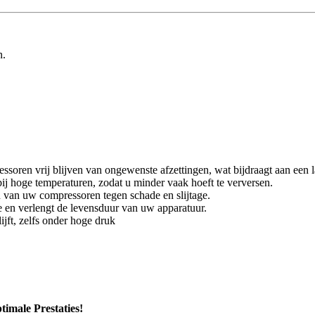
n.
soren vrij blijven van ongewenste afzettingen, wat bijdraagt aan een 
 bij hoge temperaturen, zodat u minder vaak hoeft te verversen.
 van uw compressoren tegen schade en slijtage.
e en verlengt de levensduur van uw apparatuur.
lijft, zelfs onder hoge druk
imale Prestaties!