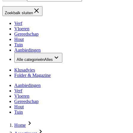
Zoekbalk sluiten
Verf
Vloeren
Gereedschap
Hout
Tuin
Aanbiedingen
Alle categorieën
Alles
Klusadvies
Folder & Magazine
Aanbiedingen
Verf
Vloeren
Gereedschap
Hout
Tuin
Home