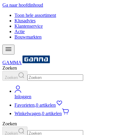
Ga naar hoofdinhoud
Toon hele assortiment
Klusadvies
Klantenservice
Actie
Bouwmarkten
GAMMA
Zoeken
Zoeken
Inloggen
Favorieten
,
0 artikelen
Winkelwagen
,
0 artikelen
Zoeken
Zoeken