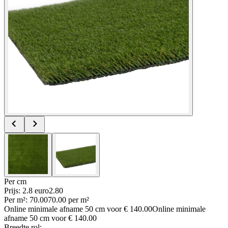
Per
cm
Prijs: 2.8 euro
2
.
80
Per
m²
:
70.00
70.00
per
m²
Online minimale afname
50
cm voor
€ 140.00
Online minimale
afname
50
cm voor
€ 140.00
Breedte rol
: