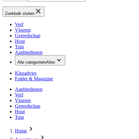
Zoekbalk sluiten
Verf
Vloeren
Gereedschap
Hout
Tuin
Aanbiedingen
Alle categorieën
Alles
Klusadvies
Folder & Magazine
Aanbiedingen
Verf
Vloeren
Gereedschap
Hout
Tuin
Home