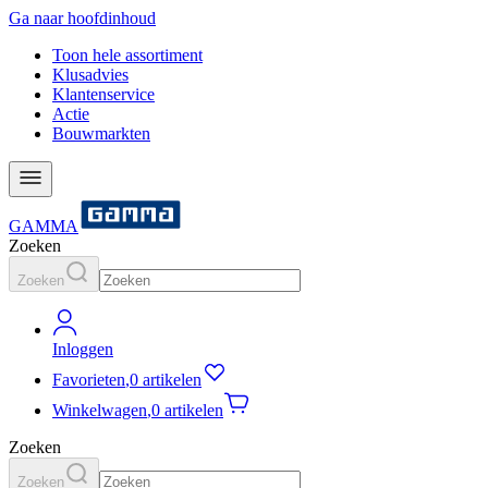
Ga naar hoofdinhoud
Toon hele assortiment
Klusadvies
Klantenservice
Actie
Bouwmarkten
GAMMA
Zoeken
Zoeken
Inloggen
Favorieten
,
0 artikelen
Winkelwagen
,
0 artikelen
Zoeken
Zoeken