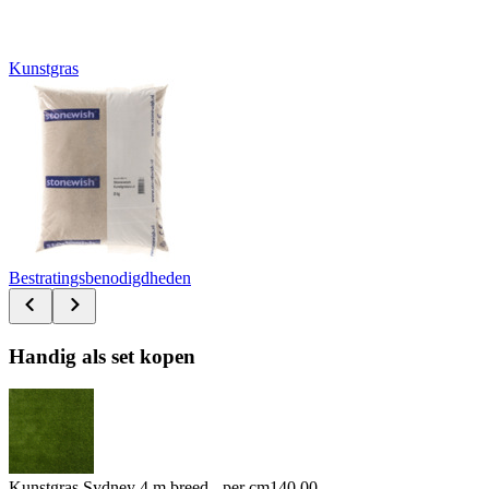
Kunstgras
Bestratingsbenodigdheden
Handig als set kopen
Kunstgras Sydney 4 m breed - per cm
140.00