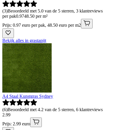
(
3
)
Beoordeeld met 5.0 van de 5 sterren, 3 klantreviews
per pak
0
.
97
48.50 per m²
Prijs: 0.97 euro per pak, 48.50 euro per m2
Bekijk alles in grastapijt
A4 Staal Kunstgras Sydney
(
6
)
Beoordeeld met 4.2 van de 5 sterren, 6 klantreviews
2
.
99
Prijs: 2.99 euro