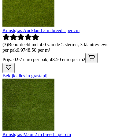
Kunstgras Auckland 2 m breed - per cm
(
3
)
Beoordeeld met 4.0 van de 5 sterren, 3 klantreviews
per pak
0
.
97
48.50 per m²
Prijs: 0.97 euro per pak, 48.50 euro per m2
Bekijk alles in grastapijt
Kunstgras Maui 2 m breed - per cm