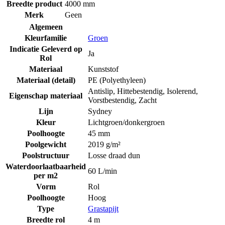
Breedte product
4000 mm
Merk
Geen
Algemeen
Kleurfamilie
Groen
Indicatie Geleverd op
Ja
Rol
Materiaal
Kunststof
Materiaal (detail)
PE (Polyethyleen)
Antislip
,
Hittebestendig
,
Isolerend
,
Eigenschap materiaal
Vorstbestendig
,
Zacht
Lijn
Sydney
Kleur
Lichtgroen/donkergroen
Poolhoogte
45 mm
Poolgewicht
2019 g/m²
Poolstructuur
Losse draad dun
Waterdoorlaatbaarheid
60 L/min
per m2
Vorm
Rol
Poolhoogte
Hoog
Type
Grastapijt
Breedte rol
4 m