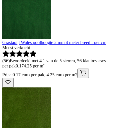
Grastapijt Wales poolhoogte 2 mm 4 meter breed - per cm
Meest verkocht
(
56
)
Beoordeeld met 4.1 van de 5 sterren, 56 klantreviews
per pak
0
.
17
4.25 per m²
Prijs: 0.17 euro per pak, 4.25 euro per m2