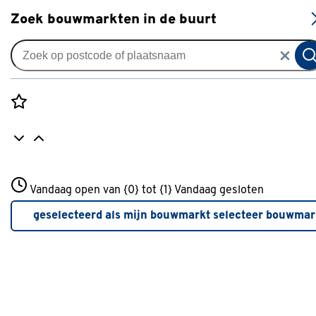
S
Zoek bouwmarkten in de buurt
Aluminium profielen
Je gekozen filters:
wis filters
Rozenstraat 3
Vandaag open van {0} tot {1}
Merk
Martens
Vandaag gesloten
3772JH Amersfoort
+31 01234567
geselecteerd als mijn bouwmarkt
selecteer bouwmar
Meer over deze bouwmarkt
Type
U-profiel
(2)