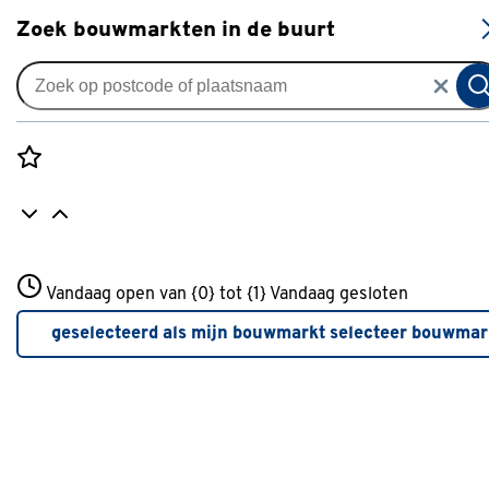
S
Zoek bouwmarkten in de buurt
Profielen
Je gekozen filters:
wis filters
Rozenstraat 3
Vandaag open van {0} tot {1}
Type
Hoekprofiel
Vandaag gesloten
3772JH Amersfoort
+31 01234567
geselecteerd als mijn bouwmarkt
selecteer bouwmar
Meer over deze bouwmarkt
Toon producten die duurzamer zijn dan vergelijkbare
producten uit deze categorie.
Beter Klussen
(1)