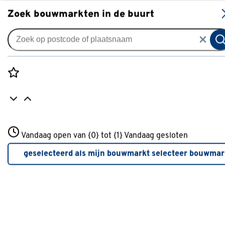
S
Zoek bouwmarkten in de buurt
Dimmers
Je gekozen filters:
wis filters
Rozenstraat 3
Vandaag open van {0} tot {1}
Merk
Gira
Vandaag gesloten
3772JH Amersfoort
+31 01234567
geselecteerd als mijn bouwmarkt
selecteer bouwmar
Meer over deze bouwmarkt
Merk
KlikAanKlikUit
(8)