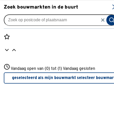
S
Zoek bouwmarkten in de buurt
Accu gereedschap
Populaire filters
Rozenstraat 3
Vandaag open van {0} tot {1}
Vandaag gesloten
3772JH Amersfoort
Makita
(12)
+31 01234567
geselecteerd als mijn bouwmarkt
selecteer bouwmar
Meer over deze bouwmarkt
Bosch
(5)
SKIL
(7)
Bosch Power for All systeem
(4)