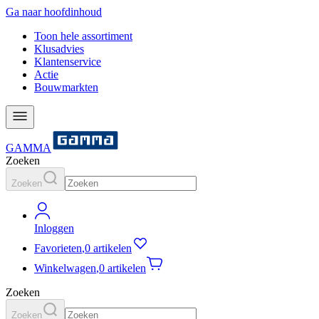
Ga naar hoofdinhoud
Toon hele assortiment
Klusadvies
Klantenservice
Actie
Bouwmarkten
GAMMA
Zoeken
Zoeken
Inloggen
Favorieten
,
0 artikelen
Winkelwagen
,
0 artikelen
Zoeken
Zoeken