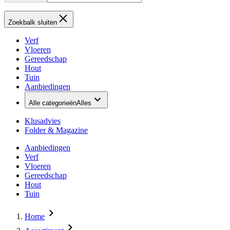
Zoekbalk sluiten
Verf
Vloeren
Gereedschap
Hout
Tuin
Aanbiedingen
Alle categorieën
Alles
Klusadvies
Folder & Magazine
Aanbiedingen
Verf
Vloeren
Gereedschap
Hout
Tuin
Home