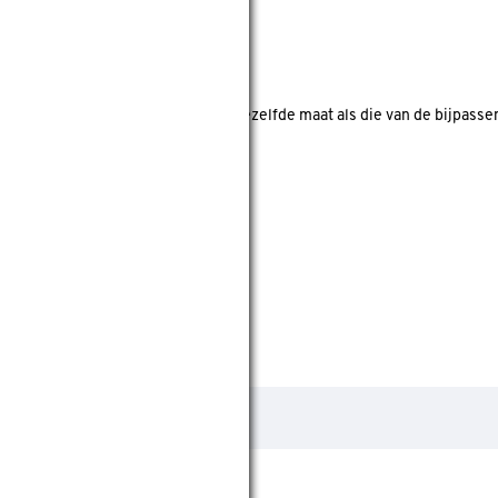
 bij een zeskantige bout: dit is niet dezelfde maat als die van de bijpass