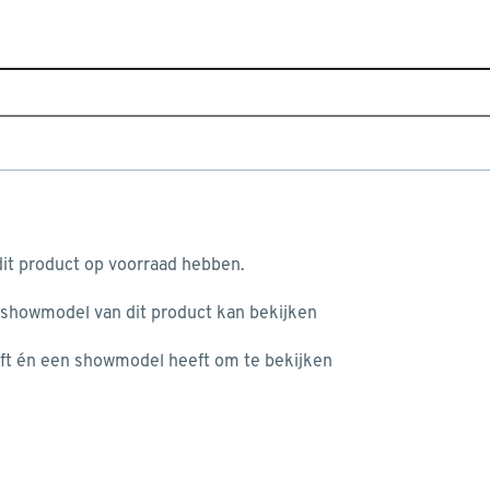
Sluiten
Home
Assortiment
IJzerwaren
Bevestigingsmateri
Populaire filters
aan je winkelwagen
Rampamoer
Rampamoer
(4)
it product op voorraad hebben.
Borgmoer
Borgmoer
(14)
 showmodel van dit product kan bekijken
n je winkelwagen:
Vleugelmoer
Vleugelmoer
(5)
ft én een showmodel heeft om te bekijken
Zeskantmoer
Zeskantmoer
(16)
Inslagmoer
Inslagmoer
(3)
Dopmoer
Dopmoer
(8)
misgegaan...
Koppelmoer
Koppelmoer
(6)