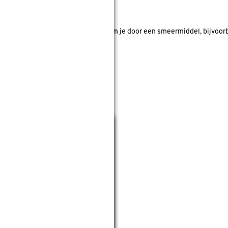
aandraaien en die lostrillen voorkomt
dlas ontstaan (vastvreten). Dit voorkom je door een smeermiddel, bijvoo
Sluiten