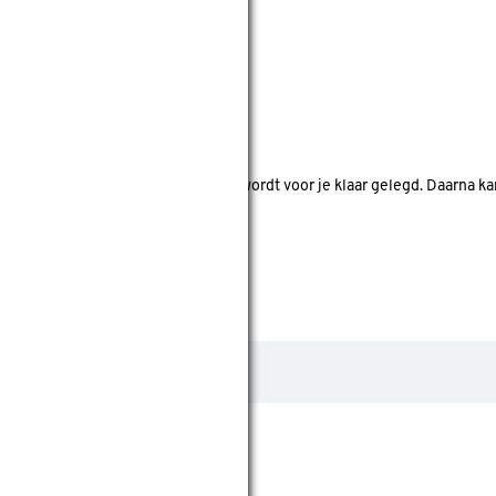
nde bouwmarkten bekijken.
d. Je betaalt online en het product wordt voor je klaar gelegd. Daarna k
 M