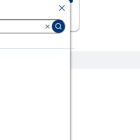
Sluiten
Sluiten
alen
Moeren