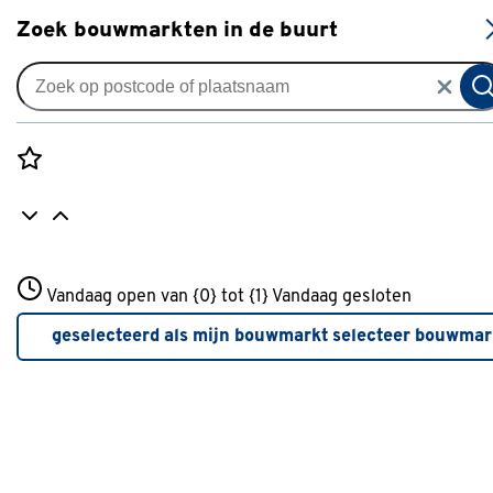
S
Zoek bouwmarkten in de buurt
Meubelbeslag
Populaire filters
Rozenstraat 3
Vandaag open van {0} tot {1}
Vandaag gesloten
3772JH Amersfoort
Tesa
(10)
+31 01234567
geselecteerd als mijn bouwmarkt
selecteer bouwmar
Meer over deze bouwmarkt
Zwart
(12)
Meubelglijder
(41)
Vilt
(53)