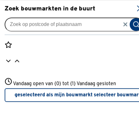
S
Zoek bouwmarkten in de buurt
Handdoekenrek & handdoekhaak
Je gekozen filters:
wis filters
Rozenstraat 3
Vandaag open van {0} tot {1}
Type
Handdoekring
Vandaag gesloten
3772JH Amersfoort
+31 01234567
geselecteerd als mijn bouwmarkt
selecteer bouwmar
Meer over deze bouwmarkt
Type
Handdoekrek
(81)