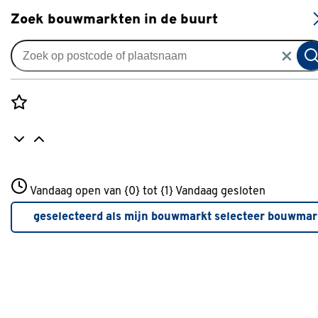
S
Zoek bouwmarkten in de buurt
Hangtoiletten
Je gekozen filters:
wis filters
Rozenstraat 3
Vandaag open van {0} tot {1}
Merk
Grohe
Vandaag gesloten
3772JH Amersfoort
+31 01234567
geselecteerd als mijn bouwmarkt
selecteer bouwmar
Meer over deze bouwmarkt
Merk
Grohe
Grohe
(3)