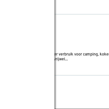
wis filters
ulling
reviews
linders zijn bedoeld voor kleiner verbruik voor camping, koken
ventiel en zijn verkrijgbaar in vrijwel...