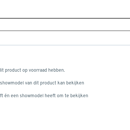
Sluiten
asflessen
Home
Assortiment
Tuin
Bbq
Bbq accessoires 
Je gekozen filters:
aan je winkelwagen
Merk
Campingaz
it product op voorraad hebben.
 showmodel van dit product kan bekijken
n je winkelwagen:
Merk
ft én een showmodel heeft om te bekijken
Weber
(128)
Campingaz
Campingaz
(2)
Jamestown
(37)
misgegaan...