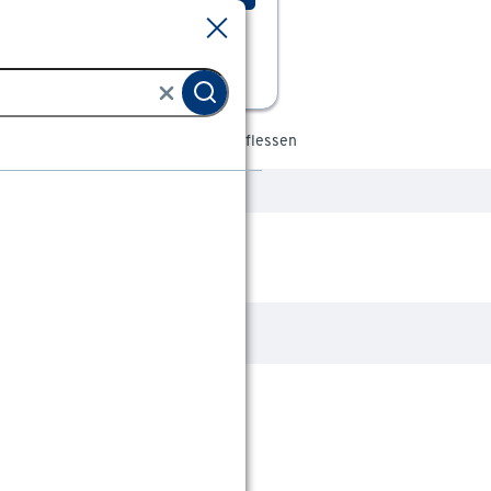
Sluiten
Sluiten
& benodigdheden
Campingaz gasflessen