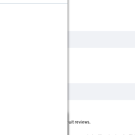
Sluiten
ore geeft de gemiddelde score weer uit reviews.