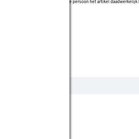
 koper' is? Dan is er gecheckt of deze persoon het artikel daadwerkelijk