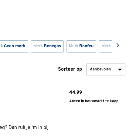
rk
Geen merk
Merk
Benegas
Merk
Bonfeu
Merk
Livin' flame
Sorteer op
44.
99
Alleen in bouwmarkt te koop
g? Dan ruil je ‘m in bij