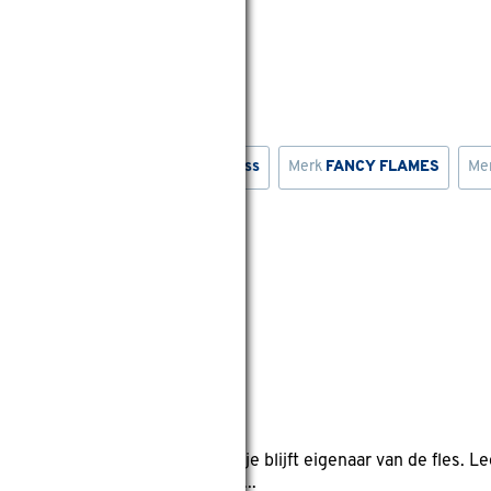
Merk
Jamestown
Merk
Pit Boss
Merk
FANCY FLAMES
Me
wis filters
lling
reviews
mee op reis: geen statiegeld, je blijft eigenaar van de fles. Lee
ijk, Duitsland en Italië. Je bet...