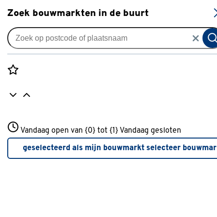
S
Zoek bouwmarkten in de buurt
Muurverf
Je gekozen filters:
wis filters
Rozenstraat 3
Vandaag open van {0} tot {1}
Lijn
Protection
Vandaag gesloten
3772JH Amersfoort
+31 01234567
geselecteerd als mijn bouwmarkt
selecteer bouwmar
Meer over deze bouwmarkt
Kleur
Sandstone
(2)