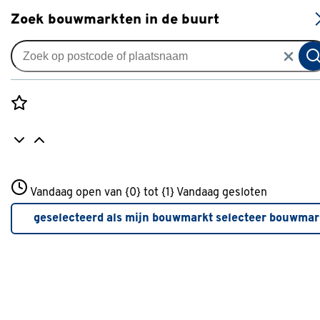
S
Zoek bouwmarkten in de buurt
Verf
Type
Rozenstraat 3
Vandaag open van {0} tot {1}
Vandaag gesloten
3772JH Amersfoort
Kwast
(97)
+31 01234567
geselecteerd als mijn bouwmarkt
selecteer bouwmar
Meer over deze bouwmarkt
Roller
(64)
Verfreiniger
(6)
toon meer
Afplaktape
(45)