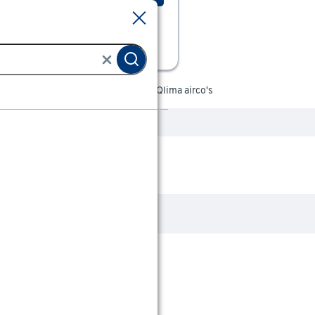
Sluiten
Sluiten
Airco & ventilatoren
Airco
Qlima airco's