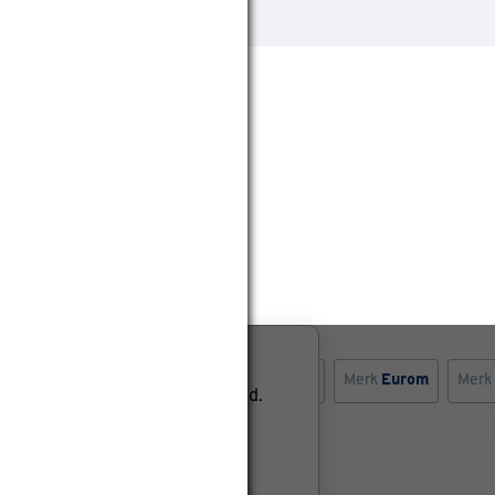
k airco
Merk
Qlima
Type
Luchtkoeler
Merk
Eurom
Merk
 nog niet ter beschikking gesteld.