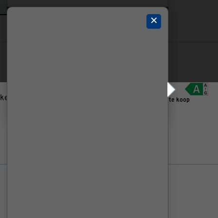
✕
699.
00
ken waar vaste airco’s niet
Alleen in bouwmarkt te koop