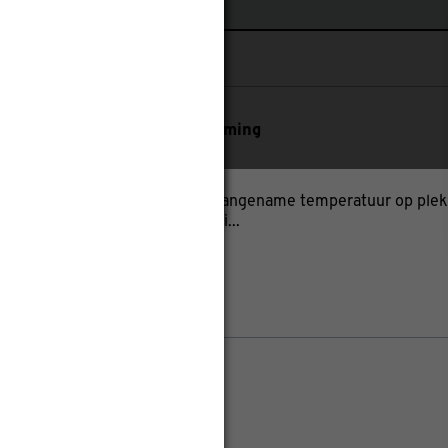
plit airco 5000BTU met verwarming
45.5cm
Hoogte: 32.6cm
ni split airco zorg je voor een aangename temperatuur op plek
Deze split unit bestaat uit een bi...
Bevestig