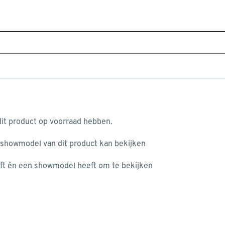
Sluiten
Home
Assortiment
Verwarming, isolatie & ventilatie
Je gekozen filters:
aan je winkelwagen
Merk
Qlima
it product op voorraad hebben.
 showmodel van dit product kan bekijken
n je winkelwagen:
Type
ft én een showmodel heeft om te bekijken
Luchtkoeler
(1)
Split airco
(5)
Monoblock airco
(2)
misgegaan...