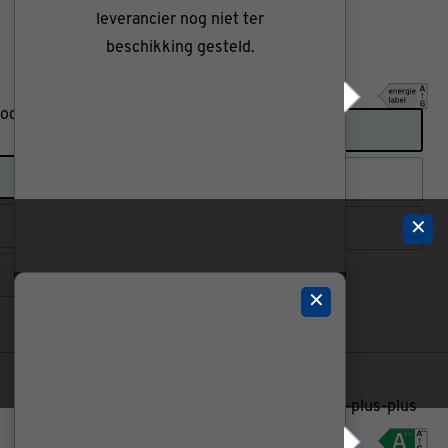
leverancier nog niet ter
beschikking gesteld.
1449.
00
module kan het apparaat met
2600 Watt
3500 Watt
✕
5300 Watt
✕
1449.
00