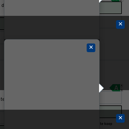
deze split-unit regel je
2600 Watt
3500 Watt
✕
✕
1399.
00
2900 Watt
e in huis moeiteloos koel,
3500
✕
Alleen in bouwmarkt te koop