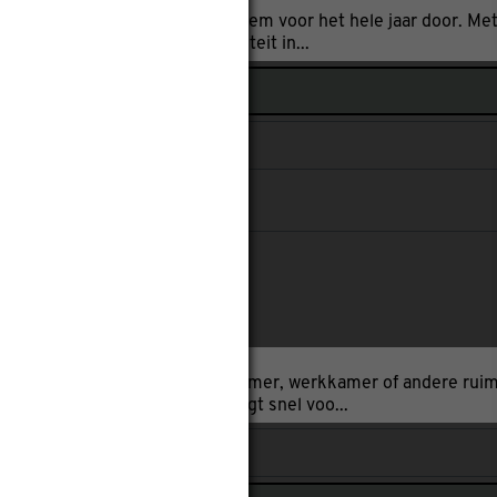
co is een compleet klimaatsysteem voor het hele jaar door. Met 
luchtvochtigheid en luchtkwaliteit in...
DH 435 PTC wit 3500W
eviews
100.0cm
Hoogte: 58.5cm
H 435 PTC houd je je slaapkamer, werkkamer of andere ruimt
agen. Deze airconditioning zorgt snel voo...