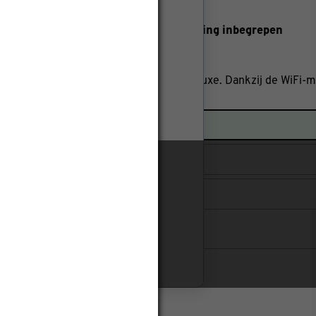
wis filters
 - exclusief montage - met indienstellling inbegrepen
g
Breedte: 83.5cm
Hoogte: 29.5cm
SC 61 biedt bijzonder veel comfort en luxe. Dankzij de WiFi-
iend worden. De airco heeft een fraa...
wis filters
 Indoor + Outdoor wit
: 82.0cm
Hoogte: 30.6cm