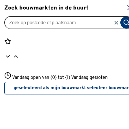
S
Zoek bouwmarkten in de buurt
Legbenodigdheden
Je gekozen filters:
wis filters
Rozenstraat 3
Vandaag open van {0} tot {1}
Merk
STANLEY
Vandaag gesloten
3772JH Amersfoort
+31 01234567
geselecteerd als mijn bouwmarkt
selecteer bouwmar
Meer over deze bouwmarkt
Type
Verstekbak
(1)