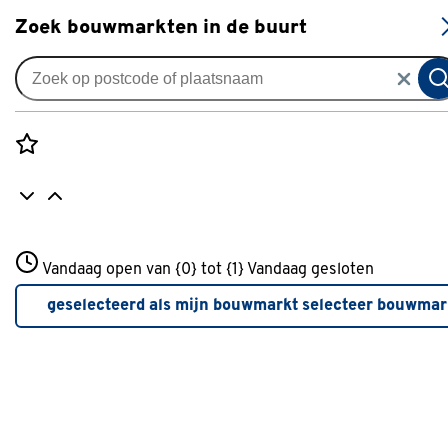
S
Zoek bouwmarkten in de buurt
Vloerkleden
Je gekozen filters:
wis filters
Rozenstraat 3
Vandaag open van {0} tot {1}
Kleurfamilie
Groen
Vandaag gesloten
3772JH Amersfoort
+31 01234567
geselecteerd als mijn bouwmarkt
selecteer bouwmar
Meer over deze bouwmarkt
Kleurfamilie
Kleur
Een lichte kleur vloerkleed maakt een kamer groter, een