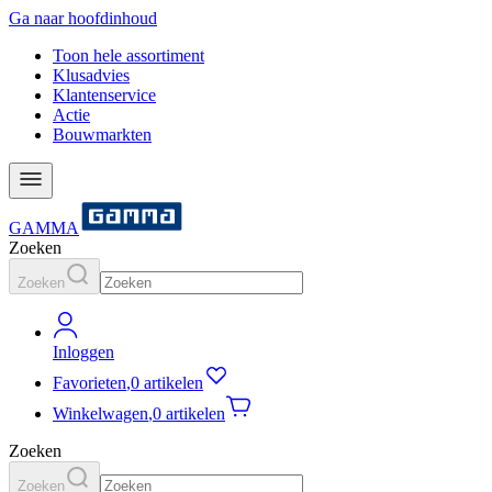
Ga naar hoofdinhoud
Toon hele assortiment
Klusadvies
Klantenservice
Actie
Bouwmarkten
GAMMA
Zoeken
Zoeken
Inloggen
Favorieten
,
0 artikelen
Winkelwagen
,
0 artikelen
Zoeken
Zoeken