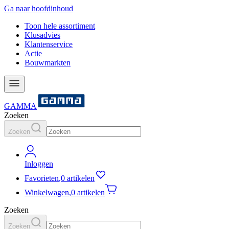
Ga naar hoofdinhoud
Toon hele assortiment
Klusadvies
Klantenservice
Actie
Bouwmarkten
GAMMA
Zoeken
Zoeken
Inloggen
Favorieten
,
0 artikelen
Winkelwagen
,
0 artikelen
Zoeken
Zoeken