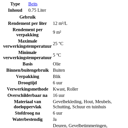
Type
Beits
Inhoud
0.75 Liter
Gebruik
Rendement per liter
12 m²/L
Rendement per
9 m²
verpakking
Maximale
25 °C
verwerkingstemperatuur
Minimale
5 °C
verwerkingstemperatuur
Basis
Olie
Binnen/buitengebruik
Buiten
Verpakking
Blik
Droogtijd
6 uur
Verwerkingsmethode
Kwast
,
Roller
Overschilderbaar na
16 uur
Materiaal van
Gevelbekleding
,
Hout
,
Meubels
,
doeloppervlak
Schutting
,
Schuur en tuinhuis
Stofdroog na
6 uur
Waterbestendig
Ja
Deuren
,
Gevelbetimmeringen
,