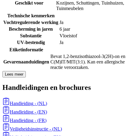
Geschikt voor
Kozijnen
,
Schuttingen
,
Tuinhuizen
,
Tuinmeubelen
Technische kenmerken
Vochtregulerende werking
Ja
Bescherming in jaren
6 jaar
Substantie
Vloeistof
UV-bestendig
Ja
Etiketinformatie
Bevat 1,2-benzisothiazool-3(2H)-on en
Gevarenaanduidingen
C(M)IT/MIT(3:1). Kan een allergische
reactie veroorzaken.
Lees meer
Handleidingen en brochures
Handleiding
- (
NL
)
Handleiding
- (
EN
)
Handleiding
- (
FR
)
Veiligheidsinstructie
- (
NL
)