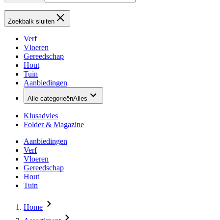
Zoekbalk sluiten
Verf
Vloeren
Gereedschap
Hout
Tuin
Aanbiedingen
Alle categorieën
Alles
Klusadvies
Folder & Magazine
Aanbiedingen
Verf
Vloeren
Gereedschap
Hout
Tuin
Home