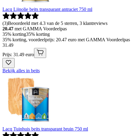
Lacq Lijnolie beits transparant antraciet 750 ml
(
3
)
Beoordeeld met 4.3 van de 5 sterren, 3 klantreviews
20.47
met GAMMA Voordeelpas
35% korting
35% korting
35% korting, voordeelprijs: 20.47 euro met GAMMA Voordeelpas
31
.
49
Prijs: 31.49 euro
Bekijk alles in beits
Lacq Tuinhuis beits transparant bruin 750 ml