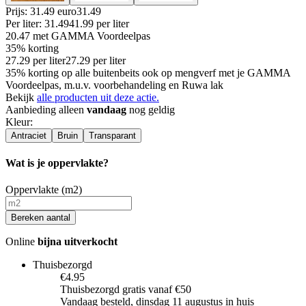
Prijs: 31.49 euro
31
.
49
Per
liter
:
31.49
41.99
per
liter
20.47
met GAMMA Voordeelpas
35% korting
27.29
per
liter
27.29
per
liter
35% korting op alle buitenbeits ook op mengverf met je GAMMA
Voordeelpas, m.u.v. voorbehandeling en Ruwa lak
Bekijk
alle producten uit deze actie.
Aanbieding alleen
vandaag
nog geldig
Kleur
:
Antraciet
Bruin
Transparant
Wat is je oppervlakte?
Oppervlakte (m2)
Bereken aantal
Online
bijna uitverkocht
Thuisbezorgd
€4.95
Thuisbezorgd gratis vanaf €50
Vandaag besteld, dinsdag 11 augustus in huis