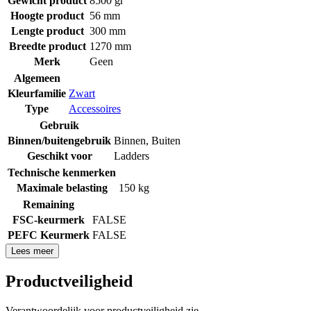
Gewicht product
8500 gr
Hoogte product
56 mm
Lengte product
300 mm
Breedte product
1270 mm
Merk
Geen
Algemeen
Kleurfamilie
Zwart
Type
Accessoires
Gebruik
Binnen/buitengebruik
Binnen
,
Buiten
Geschikt voor
Ladders
Technische kenmerken
Maximale belasting
150 kg
Remaining
FSC-keurmerk
FALSE
PEFC Keurmerk
FALSE
Lees meer
Productveiligheid
Verantwoordelijk voor productveiligheid zie