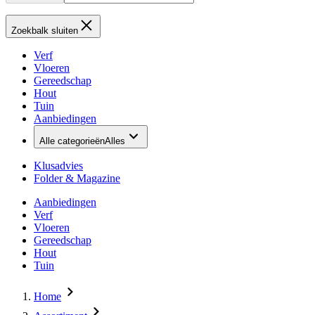
Zoekbalk sluiten
Verf
Vloeren
Gereedschap
Hout
Tuin
Aanbiedingen
Alle categorieën
Alles
Klusadvies
Folder & Magazine
Aanbiedingen
Verf
Vloeren
Gereedschap
Hout
Tuin
Home