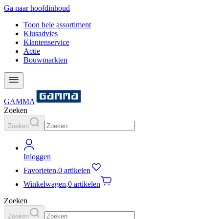
Ga naar hoofdinhoud
Toon hele assortiment
Klusadvies
Klantenservice
Actie
Bouwmarkten
GAMMA
Zoeken
Zoeken
Inloggen
Favorieten
,
0 artikelen
Winkelwagen
,
0 artikelen
Zoeken
Zoeken