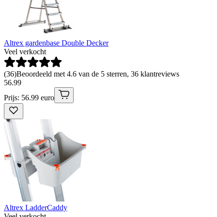
Altrex gardenbase Double Decker
Veel verkocht
(
36
)
Beoordeeld met 4.6 van de 5 sterren, 36 klantreviews
56
.
99
Prijs: 56.99 euro
Altrex LadderCaddy
Veel verkocht