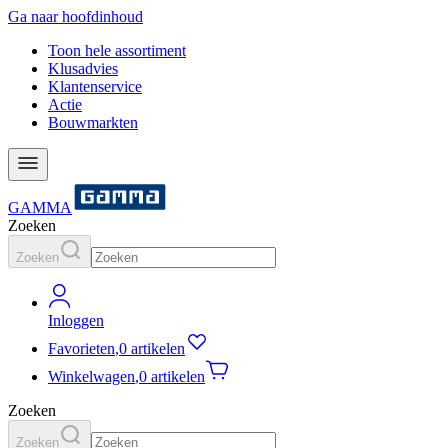
Ga naar hoofdinhoud
Toon hele assortiment
Klusadvies
Klantenservice
Actie
Bouwmarkten
GAMMA
Zoeken
Zoeken
Inloggen
Favorieten
,
0 artikelen
Winkelwagen
,
0 artikelen
Zoeken
Zoeken