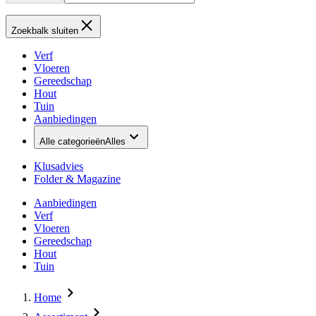
Zoekbalk sluiten
Verf
Vloeren
Gereedschap
Hout
Tuin
Aanbiedingen
Alle categorieën
Alles
Klusadvies
Folder & Magazine
Aanbiedingen
Verf
Vloeren
Gereedschap
Hout
Tuin
Home