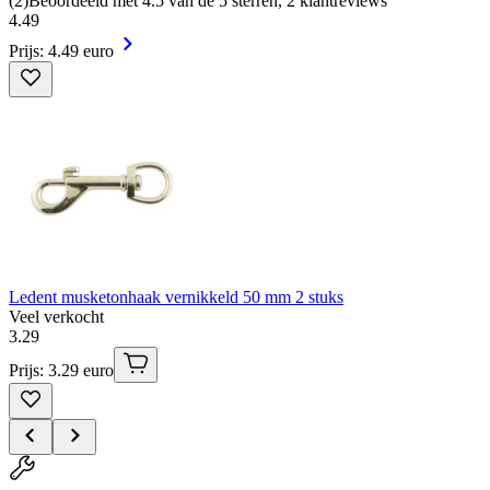
(
2
)
Beoordeeld met 4.5 van de 5 sterren, 2 klantreviews
4
.
49
Prijs: 4.49 euro
Ledent musketonhaak vernikkeld 50 mm 2 stuks
Veel verkocht
3
.
29
Prijs: 3.29 euro