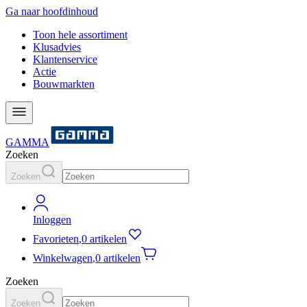
Ga naar hoofdinhoud
Toon hele assortiment
Klusadvies
Klantenservice
Actie
Bouwmarkten
GAMMA
Zoeken
Zoeken
Inloggen
Favorieten
,
0 artikelen
Winkelwagen
,
0 artikelen
Zoeken
Zoeken