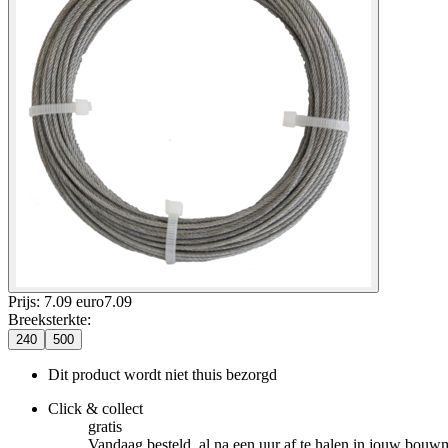
Prijs: 7.09 euro
7
.
09
Breeksterkte
:
240
500
Dit product wordt niet thuis bezorgd
Click & collect
gratis
Vandaag besteld, al na een uur af te halen in jouw bouw