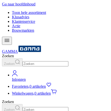
Ga naar hoofdinhoud
Toon hele assortiment
Klusadvies
Klantenservice
Actie
Bouwmarkten
GAMMA
Zoeken
Zoeken
Inloggen
Favorieten
,
0 artikelen
Winkelwagen
,
0 artikelen
Zoeken
Zoeken