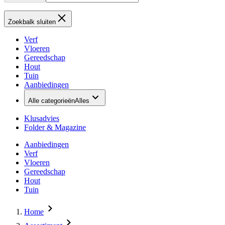
Zoekbalk sluiten
Verf
Vloeren
Gereedschap
Hout
Tuin
Aanbiedingen
Alle categorieën
Alles
Klusadvies
Folder & Magazine
Aanbiedingen
Verf
Vloeren
Gereedschap
Hout
Tuin
Home