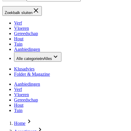
Zoekbalk sluiten
Verf
Vloeren
Gereedschap
Hout
Tuin
Aanbiedingen
Alle categorieën
Alles
Klusadvies
Folder & Magazine
Aanbiedingen
Verf
Vloeren
Gereedschap
Hout
Tuin
Home