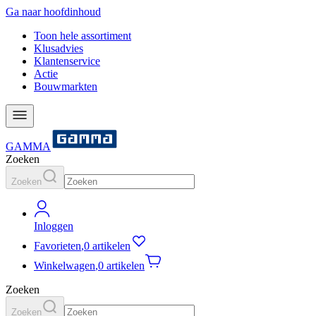
Ga naar hoofdinhoud
Toon hele assortiment
Klusadvies
Klantenservice
Actie
Bouwmarkten
GAMMA
Zoeken
Zoeken
Inloggen
Favorieten
,
0 artikelen
Winkelwagen
,
0 artikelen
Zoeken
Zoeken