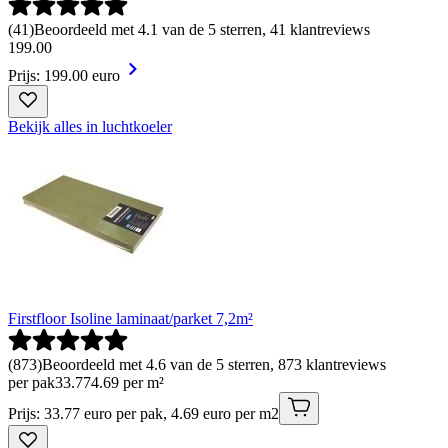
(
41
)
Beoordeeld met 4.1 van de 5 sterren, 41 klantreviews
199
.
00
Prijs: 199.00 euro
Bekijk alles in luchtkoeler
Firstfloor Isoline laminaat/parket 7,2m²
(
873
)
Beoordeeld met 4.6 van de 5 sterren, 873 klantreviews
per pak
33
.
77
4.69 per m²
Prijs: 33.77 euro per pak, 4.69 euro per m2