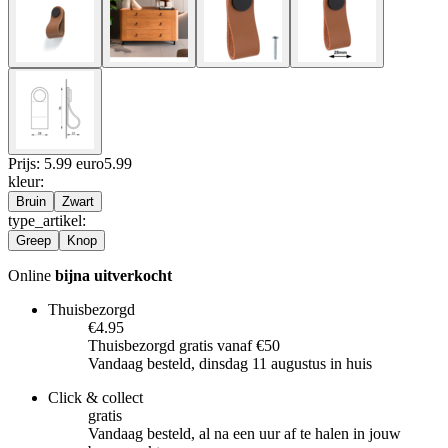
Prijs: 5.99 euro
5
.
99
kleur
:
Bruin
Zwart
type_artikel
:
Greep
Knop
Online
bijna uitverkocht
Thuisbezorgd
€4.95
Thuisbezorgd gratis vanaf €50
Vandaag besteld, dinsdag 11 augustus in huis
Click & collect
gratis
Vandaag besteld, al na een uur af te halen in jouw