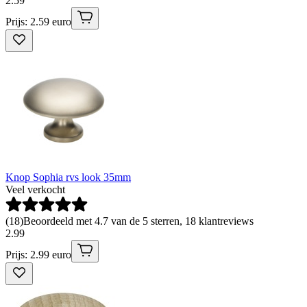
2
.
59
Prijs: 2.59 euro
Knop Sophia rvs look 35mm
Veel verkocht
(
18
)
Beoordeeld met 4.7 van de 5 sterren, 18 klantreviews
2
.
99
Prijs: 2.99 euro