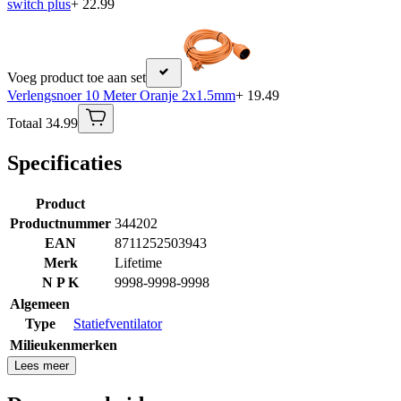
switch plus
+ 22.99
Voeg product toe aan set
Verlengsnoer 10 Meter Oranje 2x1.5mm
+ 19.49
Totaal 34.99
Specificaties
Product
Productnummer
344202
EAN
8711252503943
Merk
Lifetime
N P K
9998-9998-9998
Algemeen
Type
Statiefventilator
Milieukenmerken
Lees meer