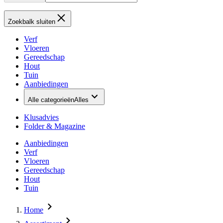
Zoekbalk sluiten
Verf
Vloeren
Gereedschap
Hout
Tuin
Aanbiedingen
Alle categorieën
Alles
Klusadvies
Folder & Magazine
Aanbiedingen
Verf
Vloeren
Gereedschap
Hout
Tuin
Home