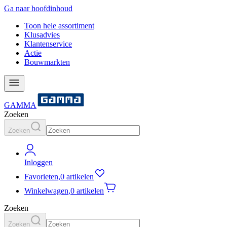
Ga naar hoofdinhoud
Toon hele assortiment
Klusadvies
Klantenservice
Actie
Bouwmarkten
GAMMA
Zoeken
Zoeken
Inloggen
Favorieten
,
0 artikelen
Winkelwagen
,
0 artikelen
Zoeken
Zoeken