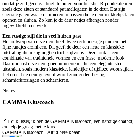
omdat je zelf geen gat hoeft te boren voor het slot. Bij opdekdeuren
zoals deze zitten er standaard paumellegaten in de deur. Dat zijn
speciale gaten waar scharnieren in passen die je deur makkelijk laten
openen en sluiten. Zo kun je de deur netjes afhangen zonder
ingewikkeld meetwerk.
Een rustige stijl die in veel huizen past
Het ontwerp van deze deur heeft twee rechthoekige panelen met
fijne randjes eromheen. Dit geeft de deur een nette en klassieke
uitstraling die rustig oogt en toch stijlvol is. Deze look is een
combinatie van traditionele vormen en een frisse, moderne look.
Daarom past deze deur goed in interieurs die een elegante sfeer
uitstralen, zoals modern klassieke, landelijke of tijdloze woonstijlen.
Let op dat de deur geleverd wordt zonder deurbeslag,
scharnierkrozingen en scharnieren.
Nieuw
GAMMA Kluscoach
👋
Hoi klusser, ik ben de GAMMA Kluscoach, een handige chatbot,
en help je graag met je klus.
GAMMA Kluscoach - Altijd bereikbaar