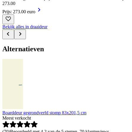
273
.
00
Prijs: 273.00 euro
Bekijk alles in draaideur
Alternatieven
Boarddeur gegrondverfd stomp 83x201,5 cm
Meest verkocht
(
70
)
Beoordeeld met 4.2 van de 5 sterren, 70 klantreviews