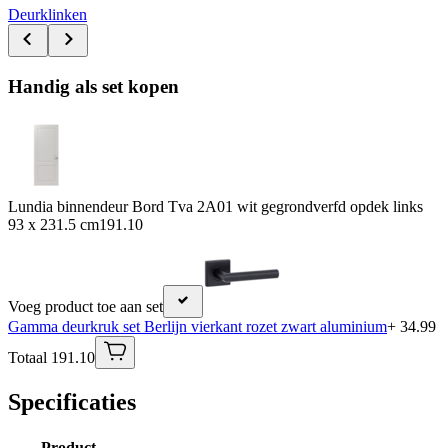
Deurklinken
Handig als set kopen
Lundia binnendeur Bord Tva 2A01 wit gegrondverfd opdek links
93 x 231.5 cm
191.10
Voeg product toe aan set
Gamma deurkruk set Berlijn vierkant rozet zwart aluminium
+ 34.99
Totaal 191.10
Specificaties
Product