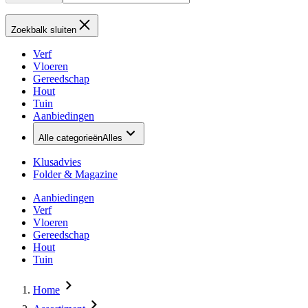
Zoekbalk sluiten
Verf
Vloeren
Gereedschap
Hout
Tuin
Aanbiedingen
Alle categorieën
Alles
Klusadvies
Folder & Magazine
Aanbiedingen
Verf
Vloeren
Gereedschap
Hout
Tuin
Home