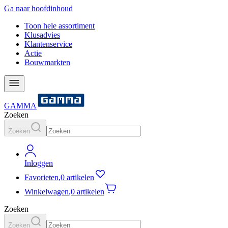
Ga naar hoofdinhoud
Toon hele assortiment
Klusadvies
Klantenservice
Actie
Bouwmarkten
GAMMA
Zoeken
Zoeken
Inloggen
Favorieten
,
0 artikelen
Winkelwagen
,
0 artikelen
Zoeken
Zoeken