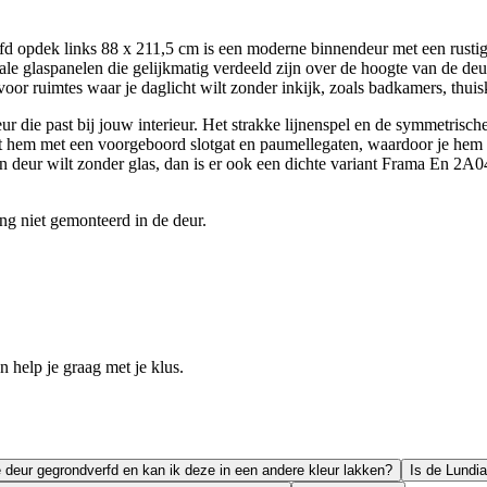
opdek links 88 x 211,5 cm is een moderne binnendeur met een rustige 
le glaspanelen die gelijkmatig verdeeld zijn over de hoogte van de deu
voor ruimtes waar je daglicht wilt zonder inkijk, zoals badkamers, thui
ur die past bij jouw interieur. Het strakke lijnenspel en de symmetrisc
rijgt hem met een voorgeboord slotgat en paumellegaten, waardoor je hem
ten deur wilt zonder glas, dan is er ook een dichte variant Frama En 2A04
ing niet gemonteerd in de deur.
help je graag met je klus.
e deur gegrondverfd en kan ik deze in een andere kleur lakken?
Is de Lundi