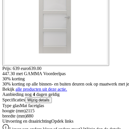
Prijs: 639 euro
639
.
00
447.30
met GAMMA Voordeelpas
30% korting
30% korting op alle binnen- en buiten deuren ook op maatwerk met
Bekijk
alle producten uit deze actie.
Aanbieding nog
4
dagen geldig
Specificaties
Wijzig details
Type glas
Mat facetglas
hoogte (mm)
2115
breedte (mm)
880
Uitvoering en draairichting
Opdek links