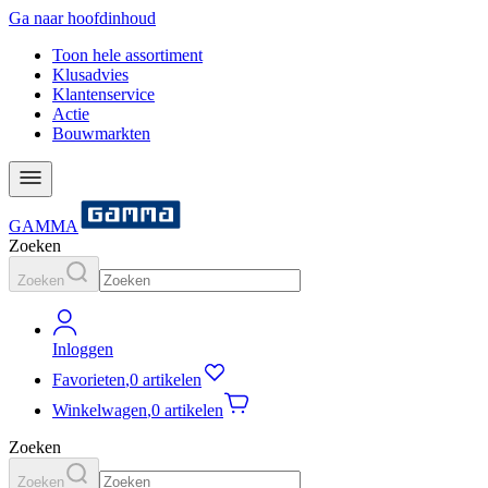
Ga naar hoofdinhoud
Toon hele assortiment
Klusadvies
Klantenservice
Actie
Bouwmarkten
GAMMA
Zoeken
Zoeken
Inloggen
Favorieten
,
0 artikelen
Winkelwagen
,
0 artikelen
Zoeken
Zoeken