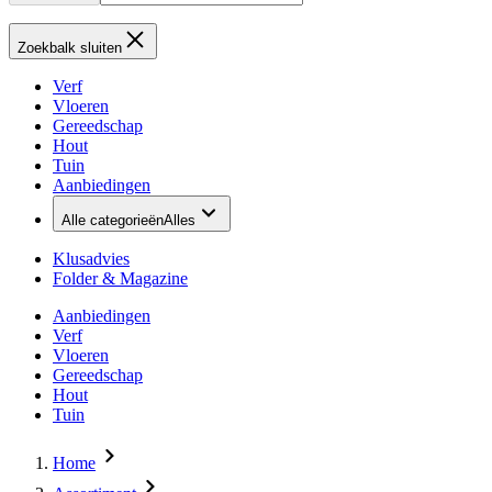
Zoekbalk sluiten
Verf
Vloeren
Gereedschap
Hout
Tuin
Aanbiedingen
Alle categorieën
Alles
Klusadvies
Folder & Magazine
Aanbiedingen
Verf
Vloeren
Gereedschap
Hout
Tuin
Home