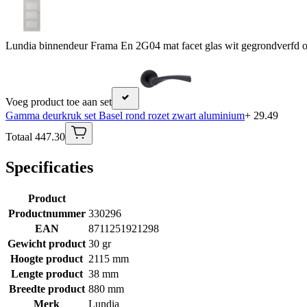
Lundia binnendeur Frama En 2G04 mat facet glas wit gegrondverfd o
Voeg product toe aan set
Gamma deurkruk set Basel rond rozet zwart aluminium
+ 29.49
Totaal 447.30
Specificaties
Product
Productnummer
330296
EAN
8711251921298
Gewicht product
30 gr
Hoogte product
2115 mm
Lengte product
38 mm
Breedte product
880 mm
Merk
Lundia