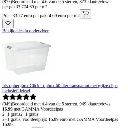
(
873
)
Beoordeeld met 4.6 van de 5 sterren, 873 klantreviews
per pak
33
.
77
4.69 per m²
Prijs: 33.77 euro per pak, 4.69 euro per m2
Bekijk alles in ondervloer
Iris opbergbox Click Topbox 60 liter transparant met grijze clips
inclusief deksel
(
949
)
Beoordeeld met 4.4 van de 5 sterren, 949 klantreviews
16.99
met GAMMA Voordeelpas
2+1 gratis
2+1 gratis
2+1 gratis, voordeelprijs: 16.99 euro met GAMMA Voordeelpas
16
.
99