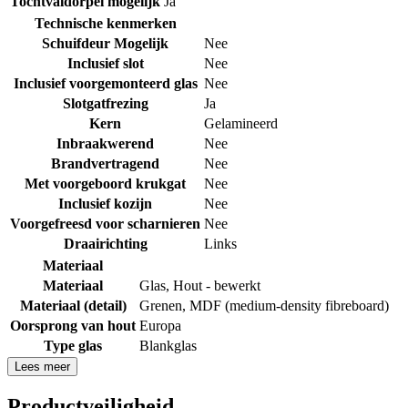
Tochtvaldorpel mogelijk
Ja
Technische kenmerken
Schuifdeur Mogelijk
Nee
Inclusief slot
Nee
Inclusief voorgemonteerd glas
Nee
Slotgatfrezing
Ja
Kern
Gelamineerd
Inbraakwerend
Nee
Brandvertragend
Nee
Met voorgeboord krukgat
Nee
Inclusief kozijn
Nee
Voorgefreesd voor scharnieren
Nee
Draairichting
Links
Materiaal
Materiaal
Glas
,
Hout - bewerkt
Materiaal (detail)
Grenen
,
MDF (medium-density fibreboard)
Oorsprong van hout
Europa
Type glas
Blankglas
Lees meer
Productveiligheid