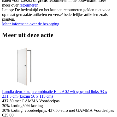
halen voor €69.95 of
gratis
retourneren in de bouwmarkt. Lees
meer over
retourneren
.
Let op: De bedenktijd en het kunnen retourneren gelden niet voor
op maat gemaakte artikelen en verse/ bederfelijke artikelen zoals
planten.
Meer informatie over de bezorging
Meer uit deze actie
Lundia deur-kozijn combinatie En 2A02 wit gegrond links 93 x
231,5 cm (kozijn 56 x 115 cm)
437.50
met GAMMA Voordeelpas
30% korting
30% korting
30% korting, voordeelprijs: 437.50 euro met GAMMA Voordeelpas
625
.
00