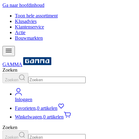
Ga naar hoofdinhoud
Toon hele assortiment
Klusadvies
Klantenservice
Actie
Bouwmarkten
GAMMA
Zoeken
Zoeken
Inloggen
Favorieten
,
0 artikelen
Winkelwagen
,
0 artikelen
Zoeken
Zoeken