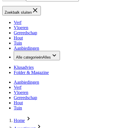
Zoekbalk sluiten
Verf
Vloeren
Gereedschap
Hout
Tuin
Aanbiedingen
Alle categorieën
Alles
Klusadvies
Folder & Magazine
Aanbiedingen
Verf
Vloeren
Gereedschap
Hout
Tuin
Home