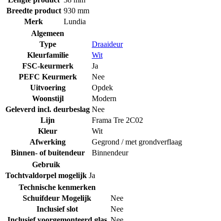
Breedte product
930 mm
Merk
Lundia
Algemeen
Type
Draaideur
Kleurfamilie
Wit
FSC-keurmerk
Ja
PEFC Keurmerk
Nee
Uitvoering
Opdek
Woonstijl
Modern
Geleverd incl. deurbeslag
Nee
Lijn
Frama Tre 2C02
Kleur
Wit
Afwerking
Gegrond / met grondverflaag
Binnen- of buitendeur
Binnendeur
Gebruik
Tochtvaldorpel mogelijk
Ja
Technische kenmerken
Schuifdeur Mogelijk
Nee
Inclusief slot
Nee
Inclusief voorgemonteerd glas
Nee