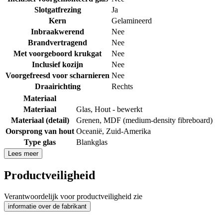
Slotgatfrezing
Ja
Kern
Gelamineerd
Inbraakwerend
Nee
Brandvertragend
Nee
Met voorgeboord krukgat
Nee
Inclusief kozijn
Nee
Voorgefreesd voor scharnieren
Nee
Draairichting
Rechts
Materiaal
Materiaal
Glas
,
Hout - bewerkt
Materiaal (detail)
Grenen
,
MDF (medium-density fibreboard)
Oorsprong van hout
Oceanië
,
Zuid-Amerika
Type glas
Blankglas
Lees meer
Productveiligheid
Verantwoordelijk voor productveiligheid zie
informatie over de fabrikant