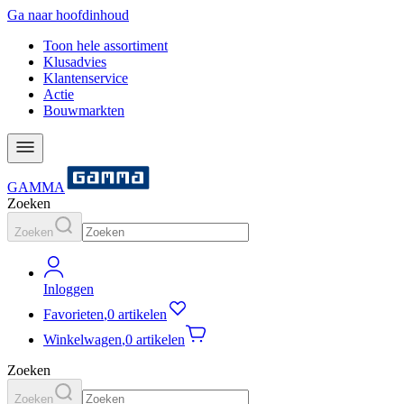
Ga naar hoofdinhoud
Toon hele assortiment
Klusadvies
Klantenservice
Actie
Bouwmarkten
GAMMA
Zoeken
Zoeken
Inloggen
Favorieten
,
0 artikelen
Winkelwagen
,
0 artikelen
Zoeken
Zoeken