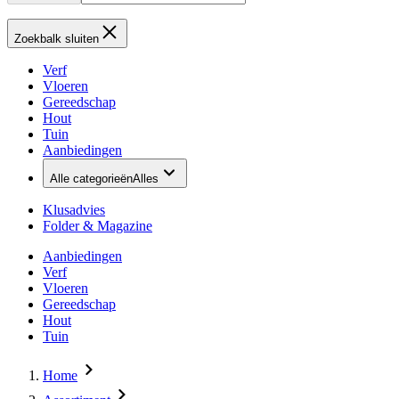
Zoekbalk sluiten
Verf
Vloeren
Gereedschap
Hout
Tuin
Aanbiedingen
Alle categorieën
Alles
Klusadvies
Folder & Magazine
Aanbiedingen
Verf
Vloeren
Gereedschap
Hout
Tuin
Home