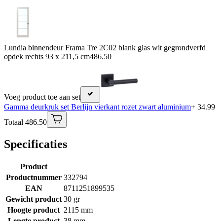
Lundia binnendeur Frama Tre 2C02 blank glas wit gegrondverfd
opdek rechts 93 x 211,5 cm
486.50
Voeg product toe aan set
Gamma deurkruk set Berlijn vierkant rozet zwart aluminium
+ 34.99
Totaal 486.50
Specificaties
Product
Productnummer
332794
EAN
8711251899535
Gewicht product
30 gr
Hoogte product
2115 mm
Lengte product
38 mm