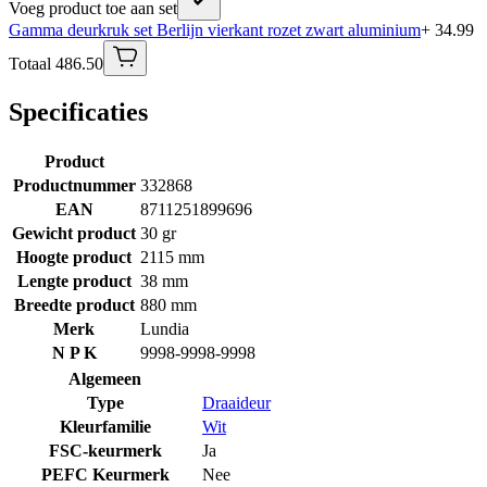
Voeg product toe aan set
Gamma deurkruk set Berlijn vierkant rozet zwart aluminium
+ 34.99
Totaal 486.50
Specificaties
Product
Productnummer
332868
EAN
8711251899696
Gewicht product
30 gr
Hoogte product
2115 mm
Lengte product
38 mm
Breedte product
880 mm
Merk
Lundia
N P K
9998-9998-9998
Algemeen
Type
Draaideur
Kleurfamilie
Wit
FSC-keurmerk
Ja
PEFC Keurmerk
Nee