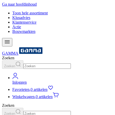
Ga naar hoofdinhoud
Toon hele assortiment
Klusadvies
Klantenservice
Actie
Bouwmarkten
GAMMA
Zoeken
Zoeken
Inloggen
Favorieten
,
0 artikelen
Winkelwagen
,
0 artikelen
Zoeken
Zoeken