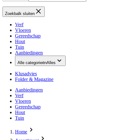
Zoekbalk sluiten
Verf
Vloeren
Gereedschap
Hout
Tuin
Aanbiedingen
Alle categorieën
Alles
Klusadvies
Folder & Magazine
Aanbiedingen
Verf
Vloeren
Gereedschap
Hout
Tuin
Home