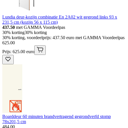
Lundia deur-kozijn combinatie En 2A02 wit gegrond links 93 x
231,5 cm (kozijn 56 x 115 cm)
437.50
met GAMMA Voordeelpas
30% korting
30% korting
30% korting, voordeelprijs: 437.50 euro met GAMMA Voordeelpas
625
.
00
Prijs: 625.00 euro
Boarddeur 60 minuten brandvertragend gegrondverfd stomp
78x201,5 cm
484
.
00