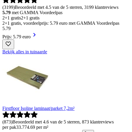
(
3199
)
Beoordeeld met 4.5 van de 5 sterren, 3199 klantreviews
5.79
met GAMMA Voordeelpas
2+1 gratis
2+1 gratis
2+1 gratis, voordeelprijs: 5.79 euro met GAMMA Voordeelpas
5
.
79
Prijs: 5.79 euro
Bekijk alles in tuinaarde
Firstfloor Isoline laminaat/parket 7,2m²
(
873
)
Beoordeeld met 4.6 van de 5 sterren, 873 klantreviews
per pak
33
.
77
4.69 per m²