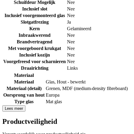
Schuifdeur Mogelijk
Nee
Inclusief slot
Nee
Inclusief voorgemonteerd glas
Nee
Slotgatfrezing
Ja
Kern
Gelamineerd
Inbraakwerend
Nee
Brandvertragend
Nee
Met voorgeboord krukgat
Nee
Inclusief kozijn
Nee
Voorgefreesd voor scharnieren
Nee
Draairichting
Links
Materiaal
Materiaal
Glas
,
Hout - bewerkt
Materiaal (detail)
Grenen
,
MDF (medium-density fibreboard)
Oorsprong van hout
Europa
Type glas
Mat glas
Lees meer
Productveiligheid