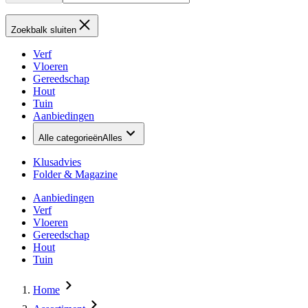
Zoekbalk sluiten
Verf
Vloeren
Gereedschap
Hout
Tuin
Aanbiedingen
Alle categorieën
Alles
Klusadvies
Folder & Magazine
Aanbiedingen
Verf
Vloeren
Gereedschap
Hout
Tuin
Home