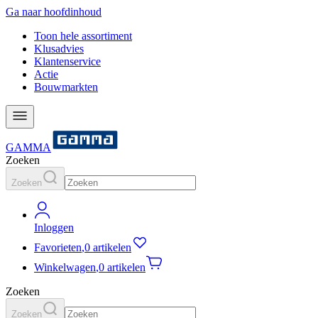
Ga naar hoofdinhoud
Toon hele assortiment
Klusadvies
Klantenservice
Actie
Bouwmarkten
GAMMA
Zoeken
Zoeken
Inloggen
Favorieten
,
0 artikelen
Winkelwagen
,
0 artikelen
Zoeken
Zoeken