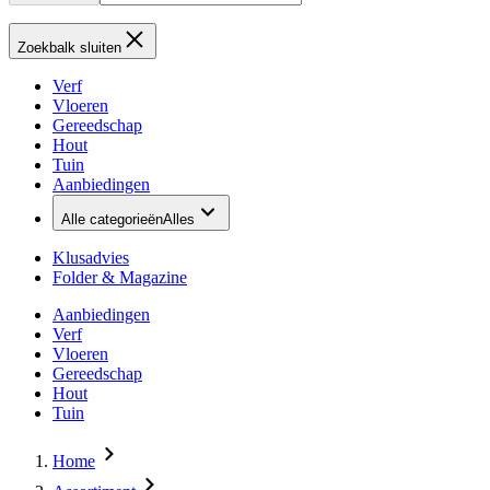
Zoekbalk sluiten
Verf
Vloeren
Gereedschap
Hout
Tuin
Aanbiedingen
Alle categorieën
Alles
Klusadvies
Folder & Magazine
Aanbiedingen
Verf
Vloeren
Gereedschap
Hout
Tuin
Home