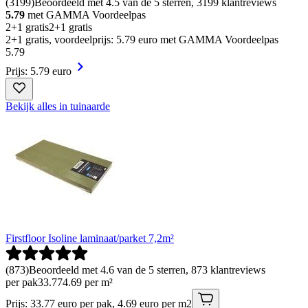
(
3199
)
Beoordeeld met 4.5 van de 5 sterren, 3199 klantreviews
5.79
met GAMMA Voordeelpas
2+1 gratis
2+1 gratis
2+1 gratis, voordeelprijs: 5.79 euro met GAMMA Voordeelpas
5
.
79
Prijs: 5.79 euro
Bekijk alles in tuinaarde
Firstfloor Isoline laminaat/parket 7,2m²
(
873
)
Beoordeeld met 4.6 van de 5 sterren, 873 klantreviews
per pak
33
.
77
4.69 per m²
Prijs: 33.77 euro per pak, 4.69 euro per m2