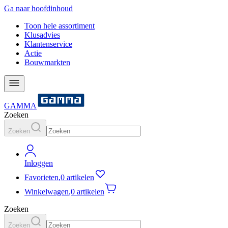
Ga naar hoofdinhoud
Toon hele assortiment
Klusadvies
Klantenservice
Actie
Bouwmarkten
GAMMA
Zoeken
Zoeken
Inloggen
Favorieten
,
0 artikelen
Winkelwagen
,
0 artikelen
Zoeken
Zoeken