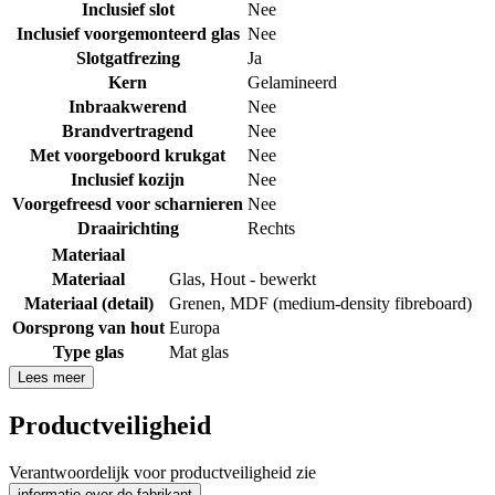
Inclusief slot
Nee
Inclusief voorgemonteerd glas
Nee
Slotgatfrezing
Ja
Kern
Gelamineerd
Inbraakwerend
Nee
Brandvertragend
Nee
Met voorgeboord krukgat
Nee
Inclusief kozijn
Nee
Voorgefreesd voor scharnieren
Nee
Draairichting
Rechts
Materiaal
Materiaal
Glas
,
Hout - bewerkt
Materiaal (detail)
Grenen
,
MDF (medium-density fibreboard)
Oorsprong van hout
Europa
Type glas
Mat glas
Lees meer
Productveiligheid
Verantwoordelijk voor productveiligheid zie
informatie over de fabrikant