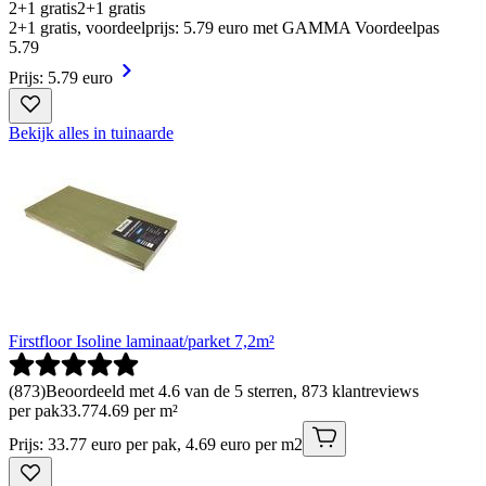
2+1 gratis
2+1 gratis
2+1 gratis, voordeelprijs: 5.79 euro met GAMMA Voordeelpas
5
.
79
Prijs: 5.79 euro
Bekijk alles in tuinaarde
Firstfloor Isoline laminaat/parket 7,2m²
(
873
)
Beoordeeld met 4.6 van de 5 sterren, 873 klantreviews
per pak
33
.
77
4.69 per m²
Prijs: 33.77 euro per pak, 4.69 euro per m2