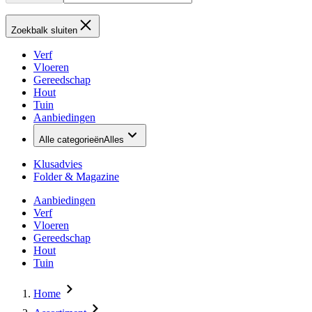
Zoekbalk sluiten
Verf
Vloeren
Gereedschap
Hout
Tuin
Aanbiedingen
Alle categorieën
Alles
Klusadvies
Folder & Magazine
Aanbiedingen
Verf
Vloeren
Gereedschap
Hout
Tuin
Home