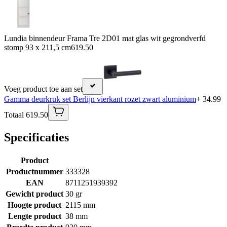
Lundia binnendeur Frama Tre 2D01 mat glas wit gegrondverfd
stomp 93 x 211,5 cm
619.50
Voeg product toe aan set
Gamma deurkruk set Berlijn vierkant rozet zwart aluminium
+ 34.99
Totaal 619.50
Specificaties
Product
Productnummer
333328
EAN
8711251939392
Gewicht product
30 gr
Hoogte product
2115 mm
Lengte product
38 mm