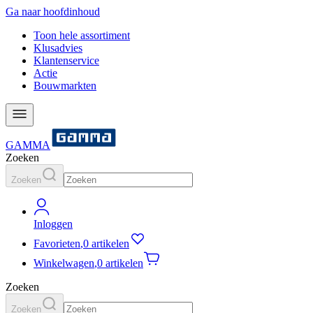
Ga naar hoofdinhoud
Toon hele assortiment
Klusadvies
Klantenservice
Actie
Bouwmarkten
GAMMA
Zoeken
Zoeken
Inloggen
Favorieten
,
0 artikelen
Winkelwagen
,
0 artikelen
Zoeken
Zoeken