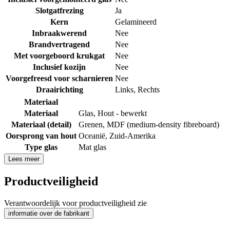
Slotgatfrezing
Ja
Kern
Gelamineerd
Inbraakwerend
Nee
Brandvertragend
Nee
Met voorgeboord krukgat
Nee
Inclusief kozijn
Nee
Voorgefreesd voor scharnieren
Nee
Draairichting
Links
,
Rechts
Materiaal
Materiaal
Glas
,
Hout - bewerkt
Materiaal (detail)
Grenen
,
MDF (medium-density fibreboard)
Oorsprong van hout
Oceanië
,
Zuid-Amerika
Type glas
Mat glas
Lees meer
Productveiligheid
Verantwoordelijk voor productveiligheid zie
informatie over de fabrikant