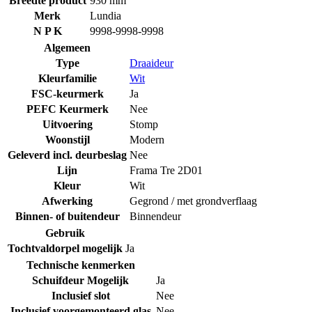
Breedte product
930 mm
Merk
Lundia
N P K
9998-9998-9998
Algemeen
Type
Draaideur
Kleurfamilie
Wit
FSC-keurmerk
Ja
PEFC Keurmerk
Nee
Uitvoering
Stomp
Woonstijl
Modern
Geleverd incl. deurbeslag
Nee
Lijn
Frama Tre 2D01
Kleur
Wit
Afwerking
Gegrond / met grondverflaag
Binnen- of buitendeur
Binnendeur
Gebruik
Tochtvaldorpel mogelijk
Ja
Technische kenmerken
Schuifdeur Mogelijk
Ja
Inclusief slot
Nee
Inclusief voorgemonteerd glas
Nee