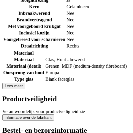
Slotgatfrezing
Ja
Kern
Gelamineerd
Inbraakwerend
Nee
Brandvertragend
Nee
Met voorgeboord krukgat
Nee
Inclusief kozijn
Nee
Voorgefreesd voor scharnieren
Nee
Draairichting
Rechts
Materiaal
Materiaal
Glas
,
Hout - bewerkt
Materiaal (detail)
Grenen
,
MDF (medium-density fibreboard)
Oorsprong van hout
Europa
Type glas
Blank facetglas
Lees meer
Productveiligheid
Verantwoordelijk voor productveiligheid zie
informatie over de fabrikant
Bestel- en bezorginformatie