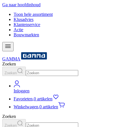
Ga naar hoofdinhoud
Toon hele assortiment
Klusadvies
Klantenservice
Actie
Bouwmarkten
GAMMA
Zoeken
Zoeken
Inloggen
Favorieten
,
0 artikelen
Winkelwagen
,
0 artikelen
Zoeken
Zoeken