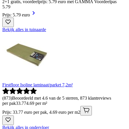
2+1 gratis, voordeelprijs: 5.79 euro met GAMMA Voordeelpas
5
.
79
Prijs: 5.79 euro
Bekijk alles in tuinaarde
Firstfloor Isoline laminaat/parket 7,2m²
(
873
)
Beoordeeld met 4.6 van de 5 sterren, 873 klantreviews
per pak
33
.
77
4.69 per m²
Prijs: 33.77 euro per pak, 4.69 euro per m2
Bekijk alles in ondervloer