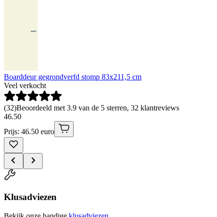
Boarddeur gegrondverfd stomp 83x211,5 cm
Veel verkocht
(
32
)
Beoordeeld met 3.9 van de 5 sterren, 32 klantreviews
46
.
50
Prijs: 46.50 euro
Klusadviezen
Bekijk onze handige
klusadviezen