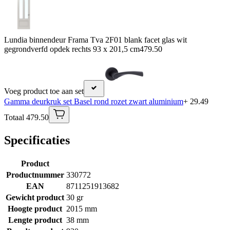
Lundia binnendeur Frama Tva 2F01 blank facet glas wit
gegrondverfd opdek rechts 93 x 201,5 cm
479.50
Voeg product toe aan set
Gamma deurkruk set Basel rond rozet zwart aluminium
+ 29.49
Totaal 479.50
Specificaties
Product
Productnummer
330772
EAN
8711251913682
Gewicht product
30 gr
Hoogte product
2015 mm
Lengte product
38 mm