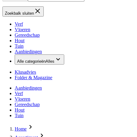
Zoekbalk sluiten
Verf
Vloeren
Gereedschap
Hout
Tuin
Aanbiedingen
Alle categorieën
Alles
Klusadvies
Folder & Magazine
Aanbiedingen
Verf
Vloeren
Gereedschap
Hout
Tuin
Home