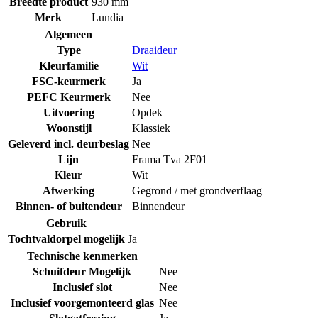
Breedte product
930 mm
Merk
Lundia
Algemeen
Type
Draaideur
Kleurfamilie
Wit
FSC-keurmerk
Ja
PEFC Keurmerk
Nee
Uitvoering
Opdek
Woonstijl
Klassiek
Geleverd incl. deurbeslag
Nee
Lijn
Frama Tva 2F01
Kleur
Wit
Afwerking
Gegrond / met grondverflaag
Binnen- of buitendeur
Binnendeur
Gebruik
Tochtvaldorpel mogelijk
Ja
Technische kenmerken
Schuifdeur Mogelijk
Nee
Inclusief slot
Nee
Inclusief voorgemonteerd glas
Nee