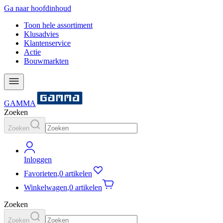
Ga naar hoofdinhoud
Toon hele assortiment
Klusadvies
Klantenservice
Actie
Bouwmarkten
GAMMA
Zoeken
Zoeken
Inloggen
Favorieten
,
0 artikelen
Winkelwagen
,
0 artikelen
Zoeken
Zoeken