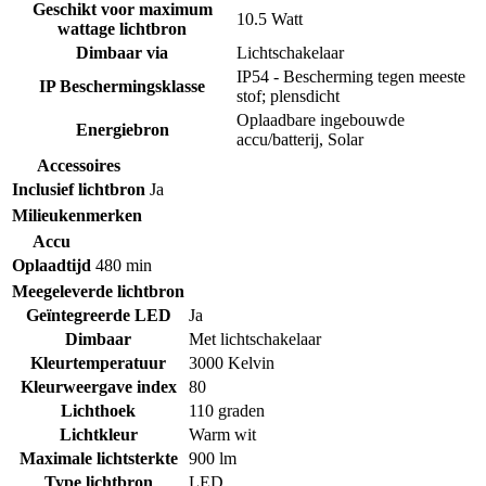
Geschikt voor maximum
10.5 Watt
wattage lichtbron
Dimbaar via
Lichtschakelaar
IP54 - Bescherming tegen meeste
IP Beschermingsklasse
stof; plensdicht
Oplaadbare ingebouwde
Energiebron
accu/batterij
,
Solar
Accessoires
Inclusief lichtbron
Ja
Milieukenmerken
Accu
Oplaadtijd
480 min
Meegeleverde lichtbron
Geïntegreerde LED
Ja
Dimbaar
Met lichtschakelaar
Kleurtemperatuur
3000 Kelvin
Kleurweergave index
80
Lichthoek
110 graden
Lichtkleur
Warm wit
Maximale lichtsterkte
900 lm
Type lichtbron
LED