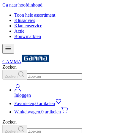
Ga naar hoofdinhoud
Toon hele assortiment
Klusadvies
Klantenservice
Actie
Bouwmarkten
GAMMA
Zoeken
Zoeken
Inloggen
Favorieten
,
0 artikelen
Winkelwagen
,
0 artikelen
Zoeken
Zoeken