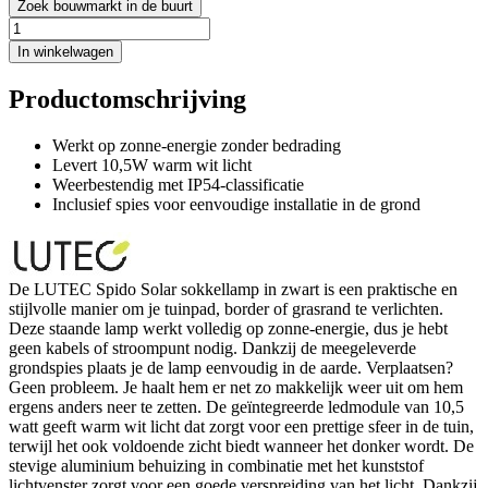
Zoek bouwmarkt in de buurt
In winkelwagen
Productomschrijving
Werkt op zonne-energie zonder bedrading
Levert 10,5W warm wit licht
Weerbestendig met IP54-classificatie
Inclusief spies voor eenvoudige installatie in de grond
De LUTEC Spido Solar sokkellamp in zwart is een praktische en
stijlvolle manier om je tuinpad, border of grasrand te verlichten.
Deze staande lamp werkt volledig op zonne-energie, dus je hebt
geen kabels of stroompunt nodig. Dankzij de meegeleverde
grondspies plaats je de lamp eenvoudig in de aarde. Verplaatsen?
Geen probleem. Je haalt hem er net zo makkelijk weer uit om hem
ergens anders neer te zetten. De geïntegreerde ledmodule van 10,5
watt geeft warm wit licht dat zorgt voor een prettige sfeer in de tuin,
terwijl het ook voldoende zicht biedt wanneer het donker wordt. De
stevige aluminium behuizing in combinatie met het kunststof
lichtvenster zorgt voor een goede verspreiding van het licht. Dankzij