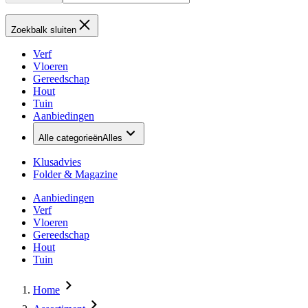
Zoekbalk sluiten
Verf
Vloeren
Gereedschap
Hout
Tuin
Aanbiedingen
Alle categorieën
Alles
Klusadvies
Folder & Magazine
Aanbiedingen
Verf
Vloeren
Gereedschap
Hout
Tuin
Home