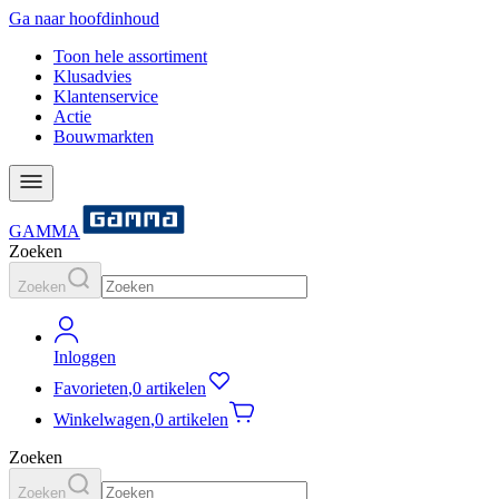
Ga naar hoofdinhoud
Toon hele assortiment
Klusadvies
Klantenservice
Actie
Bouwmarkten
GAMMA
Zoeken
Zoeken
Inloggen
Favorieten
,
0 artikelen
Winkelwagen
,
0 artikelen
Zoeken
Zoeken