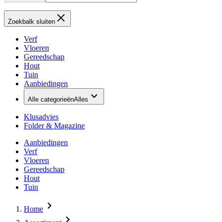
Zoekbalk sluiten
Verf
Vloeren
Gereedschap
Hout
Tuin
Aanbiedingen
Alle categorieën
Alles
Klusadvies
Folder & Magazine
Aanbiedingen
Verf
Vloeren
Gereedschap
Hout
Tuin
Home