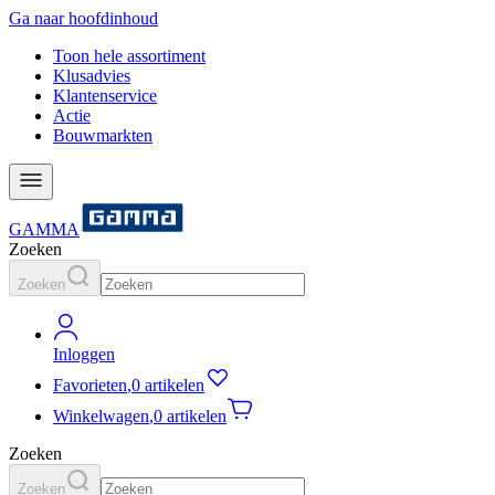
Ga naar hoofdinhoud
Toon hele assortiment
Klusadvies
Klantenservice
Actie
Bouwmarkten
GAMMA
Zoeken
Zoeken
Inloggen
Favorieten
,
0 artikelen
Winkelwagen
,
0 artikelen
Zoeken
Zoeken