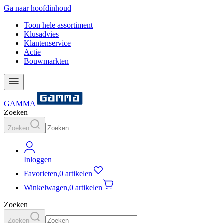
Ga naar hoofdinhoud
Toon hele assortiment
Klusadvies
Klantenservice
Actie
Bouwmarkten
GAMMA
Zoeken
Zoeken
Inloggen
Favorieten
,
0 artikelen
Winkelwagen
,
0 artikelen
Zoeken
Zoeken