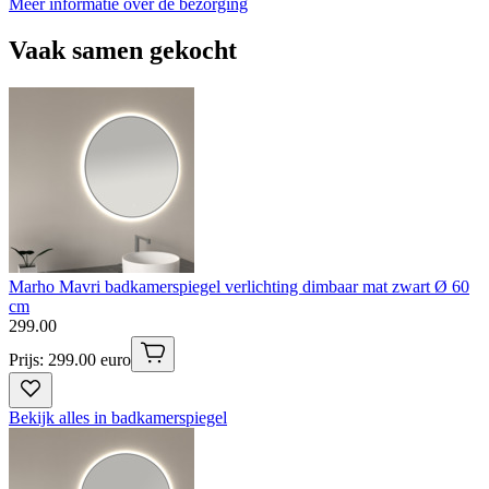
Meer informatie over de bezorging
Vaak samen gekocht
Marho Mavri badkamerspiegel verlichting dimbaar mat zwart Ø 60
cm
299
.
00
Prijs: 299.00 euro
Bekijk alles in badkamerspiegel