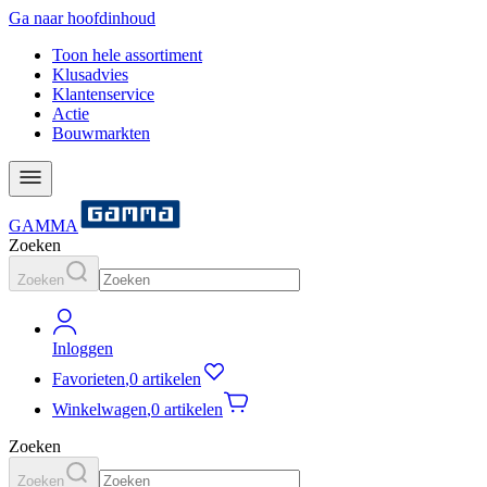
Ga naar hoofdinhoud
Toon hele assortiment
Klusadvies
Klantenservice
Actie
Bouwmarkten
GAMMA
Zoeken
Zoeken
Inloggen
Favorieten
,
0 artikelen
Winkelwagen
,
0 artikelen
Zoeken
Zoeken