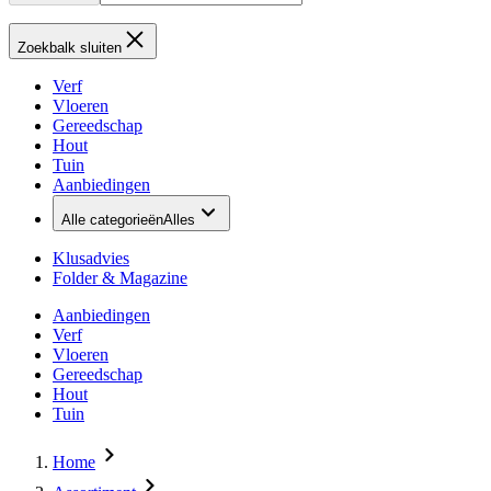
Zoekbalk sluiten
Verf
Vloeren
Gereedschap
Hout
Tuin
Aanbiedingen
Alle categorieën
Alles
Klusadvies
Folder & Magazine
Aanbiedingen
Verf
Vloeren
Gereedschap
Hout
Tuin
Home