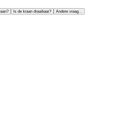
raan?
Is de kraan draaibaar?
Andere vraag...