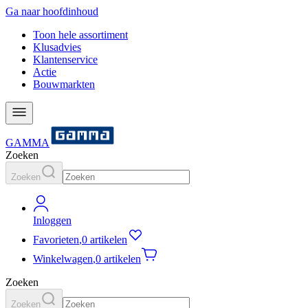
Ga naar hoofdinhoud
Toon hele assortiment
Klusadvies
Klantenservice
Actie
Bouwmarkten
GAMMA
Zoeken
Zoeken
Inloggen
Favorieten
,
0 artikelen
Winkelwagen
,
0 artikelen
Zoeken
Zoeken