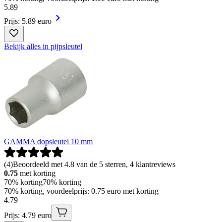
5
.
89
Prijs: 5.89 euro
Bekijk alles in pijpsleutel
GAMMA dopsleutel 10 mm
(
4
)
Beoordeeld met 4.8 van de 5 sterren, 4 klantreviews
0.75
met korting
70% korting
70% korting
70% korting, voordeelprijs: 0.75 euro met korting
4
.
79
Prijs: 4.79 euro