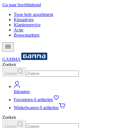
Ga naar hoofdinhoud
Toon hele assortiment
Klusadvies
Klantenservice
Actie
Bouwmarkten
GAMMA
Zoeken
Zoeken
Inloggen
Favorieten
,
0 artikelen
Winkelwagen
,
0 artikelen
Zoeken
Zoeken