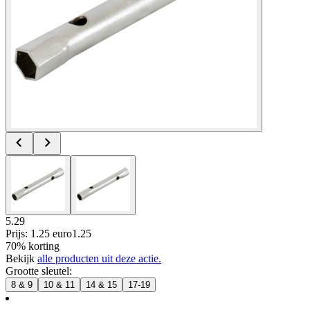
5.29
Prijs: 1.25 euro
1
.
25
70% korting
Bekijk
alle producten uit deze actie.
Grootte sleutel
:
8 & 9
10 & 11
14 & 15
17-19