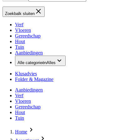
Zoekbalk sluiten
Verf
Vloeren
Gereedschap
Hout
Tuin
Aanbiedingen
Alle categorieën
Alles
Klusadvies
Folder & Magazine
Aanbiedingen
Verf
Vloeren
Gereedschap
Hout
Tuin
Home