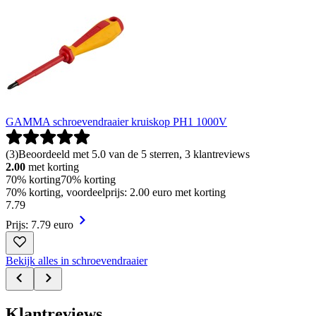
GAMMA schroevendraaier kruiskop PH1 1000V
(
3
)
Beoordeeld met 5.0 van de 5 sterren, 3 klantreviews
2.00
met korting
70% korting
70% korting
70% korting, voordeelprijs: 2.00 euro met korting
7
.
79
Prijs: 7.79 euro
Bekijk alles in schroevendraaier
Klantreviews