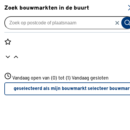
S
Zoek bouwmarkten in de buurt
Markiezen
Markies effen bruin (kleurnr.
U337) op maat
Rozenstraat 3
Vandaag open van {0} tot {1}
Vandaag gesloten
0
klantreview
review
3772JH Amersfoort
+31 01234567
geselecteerd als mijn bouwmarkt
selecteer bouwmar
Meer over deze bouwmarkt