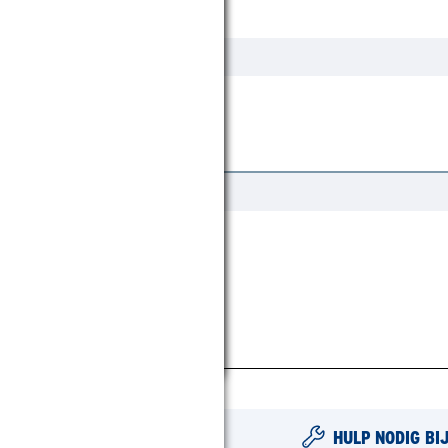
Ja
290 Gram per m2
Ja
Metaal
HULP NODIG BI