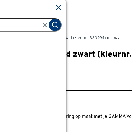
Sluiten
Sluiten
Markiezen
Markies gemêleerd zwart (kleurnr. 320994) op maat
Markies gemêleerd zwart (kleurnr
0
klantreview
review
anaf
anaf 1014.00
1014
.
00
11.20
Met GAMMA Voordeelpas
0% korting
0% korting op alle buitenzonwering op maat met je GAMMA Vo
anbieding nog
3
dagen geldig