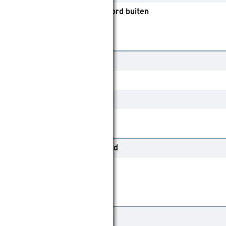
Afstandsbediening
Koord buiten
95 cm
400 cm
Ja
Elektrisch
Handbediend
Op het kozijn
100
120
80