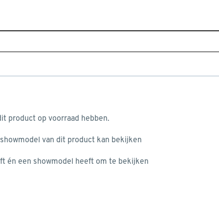
Home
Assortiment
Raamdecoratie
Zonwering
 (kleurnr. 320994) op maat
aan je winkelwagen
it product op voorraad hebben.
v
 showmodel van dit product kan bekijken
v
ft én een showmodel heeft om te bekijken
8
2
misgegaan...
2
A
het niet mogelijke om meer exemplaren te bestellen.