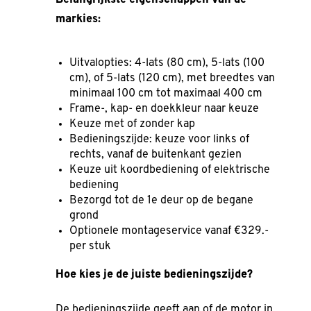
Belangrijkste eigenschappen van de
markies:
Uitvalopties: 4-lats (80 cm), 5-lats (100
cm), of 5-lats (120 cm), met breedtes van
minimaal 100 cm tot maximaal 400 cm
Frame-, kap- en doekkleur naar keuze
Keuze met of zonder kap
Bedieningszijde: keuze voor links of
rechts, vanaf de buitenkant gezien
Keuze uit koordbediening of elektrische
bediening
Bezorgd tot de 1e deur op de begane
grond
Optionele montageservice vanaf €329.-
per stuk
Hoe kies je de juiste bedieningszijde?
De bedieningszijde geeft aan of de motor in