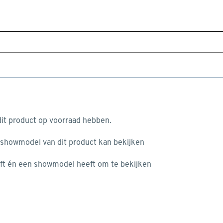
Home
Assortiment
Raamdecoratie
Zonwering
 (kleurnr. T289) op maat
aan je winkelwagen
it product op voorraad hebben.
v
 showmodel van dit product kan bekijken
v
ft én een showmodel heeft om te bekijken
8
2
misgegaan...
2
A
het niet mogelijke om meer exemplaren te bestellen.