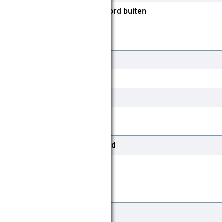
Afstandsbediening
Koord buiten
95 cm
400 cm
Ja
Elektrisch
Handbediend
Op het kozijn
100
120
80