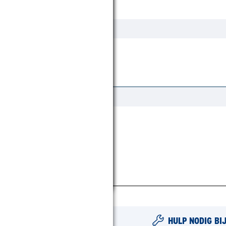
Ja
290 Gram per m2
Ja
Metaal
HULP NODIG BI