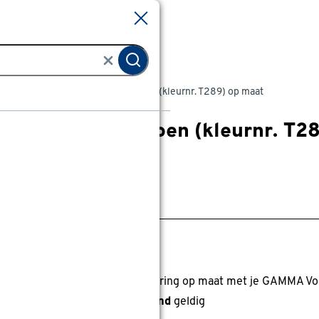
Sluiten
Sluiten
Markiezen
Markies streep groen (kleurnr. T289) op maat
Markies streep groen (kleurnr. T2
0
klantreview
review
anaf
anaf 1014.00
1014
.
00
11.20
Met GAMMA Voordeelpas
0% korting
0% korting op alle buitenzonwering op maat met je GAMMA Vo
anbieding alleen nog dit
weekend
geldig