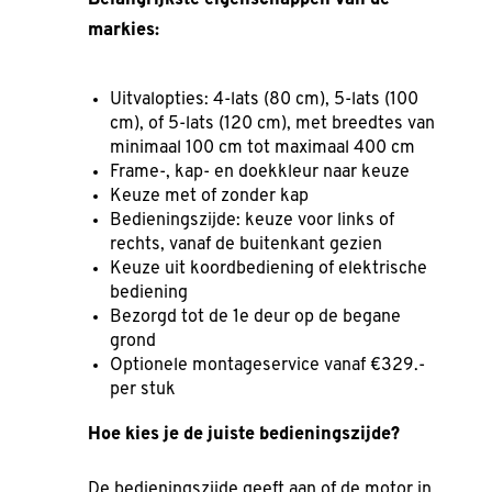
Belangrijkste eigenschappen van de
markies:
Uitvalopties: 4-lats (80 cm), 5-lats (100
cm), of 5-lats (120 cm), met breedtes van
minimaal 100 cm tot maximaal 400 cm
Frame-, kap- en doekkleur naar keuze
Keuze met of zonder kap
Bedieningszijde: keuze voor links of
rechts, vanaf de buitenkant gezien
Keuze uit koordbediening of elektrische
bediening
Bezorgd tot de 1e deur op de begane
grond
Optionele montageservice vanaf €329.-
per stuk
Hoe kies je de juiste bedieningszijde?
De bedieningszijde geeft aan of de motor in