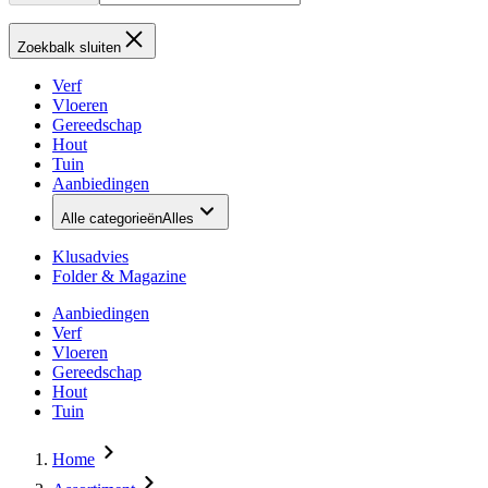
Zoekbalk sluiten
Verf
Vloeren
Gereedschap
Hout
Tuin
Aanbiedingen
Alle categorieën
Alles
Klusadvies
Folder & Magazine
Aanbiedingen
Verf
Vloeren
Gereedschap
Hout
Tuin
Home