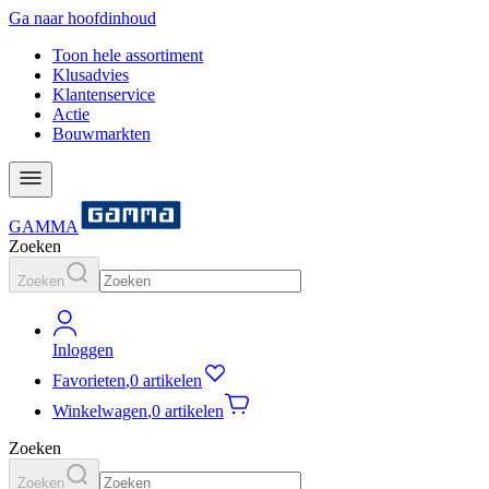
Ga naar hoofdinhoud
Toon hele assortiment
Klusadvies
Klantenservice
Actie
Bouwmarkten
GAMMA
Zoeken
Zoeken
Inloggen
Favorieten
,
0 artikelen
Winkelwagen
,
0 artikelen
Zoeken
Zoeken