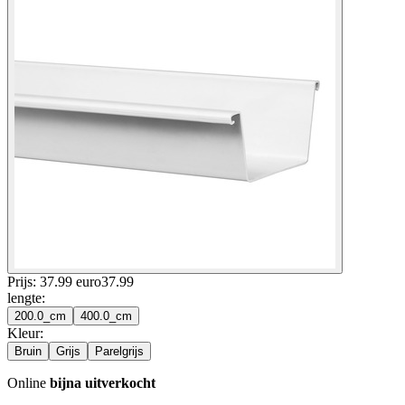
Prijs: 37.99 euro
37
.
99
lengte
:
200.0_cm
400.0_cm
Kleur
:
Bruin
Grijs
Parelgrijs
Online
bijna uitverkocht