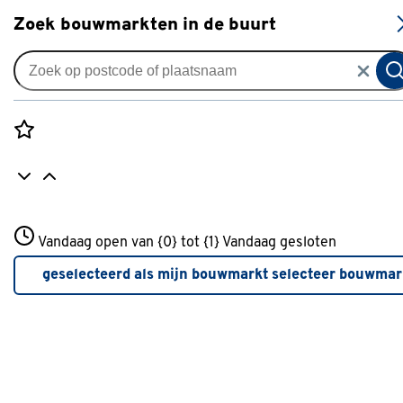
S
Zoek bouwmarkten in de buurt
Hemelwaterafvoer & riolering
Populaire filters
Rozenstraat 3
Vandaag open van {0} tot {1}
Vandaag gesloten
3772JH Amersfoort
Goot
Goot
(31)
+31 01234567
geselecteerd als mijn bouwmarkt
selecteer bouwmar
Meer over deze bouwmarkt
Gootbeugel
Gootbeugel
(24)
Gootafsluiting
Gootafsluiting
(12)
Gootbescherming
Gootbescherming
(2)