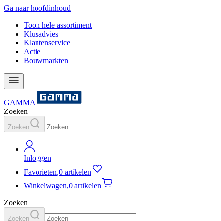
Ga naar hoofdinhoud
Toon hele assortiment
Klusadvies
Klantenservice
Actie
Bouwmarkten
GAMMA
Zoeken
Zoeken
Inloggen
Favorieten
,
0 artikelen
Winkelwagen
,
0 artikelen
Zoeken
Zoeken