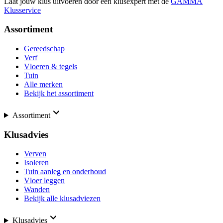
Laat jouw klus uitvoeren door een klusexpert met de
GAMMA
Klusservice
Assortiment
Gereedschap
Verf
Vloeren & tegels
Tuin
Alle merken
Bekijk het assortiment
Assortiment
Klusadvies
Verven
Isoleren
Tuin aanleg en onderhoud
Vloer leggen
Wanden
Bekijk alle klusadviezen
Klusadvies