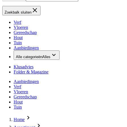
Zoekbalk sluiten
Verf
Vloeren
Gereedschap
Hout
Tuin
Aanbiedingen
Alle categorieën
Alles
Klusadvies
Folder & Magazine
Aanbiedingen
Verf
Vloeren
Gereedschap
Hout
Tuin
Home