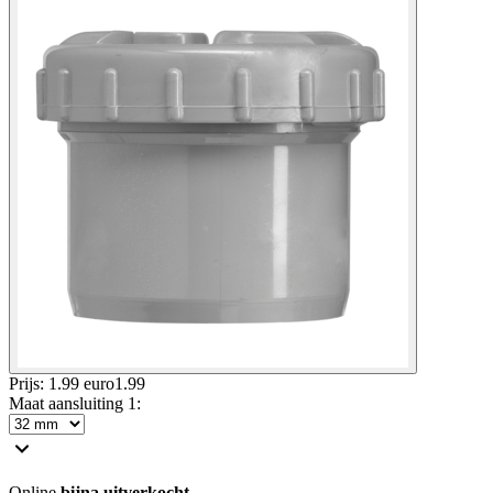
Prijs: 1.99 euro
1
.
99
Maat aansluiting 1
:
Online
bijna uitverkocht